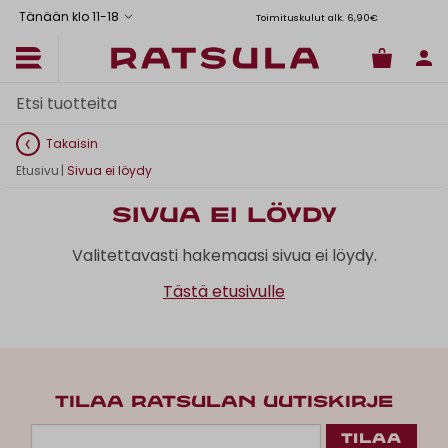
Tänään klo 11
-
18
Toimituskulut alk. 6,90€
Il
Takaisin
Etusivu
|
Sivua ei löydy
Sivua ei löydy
Valitettavasti hakemaasi sivua ei löydy.
Tästä etusivulle
TILAA RATSULAN UUTISKIRJE