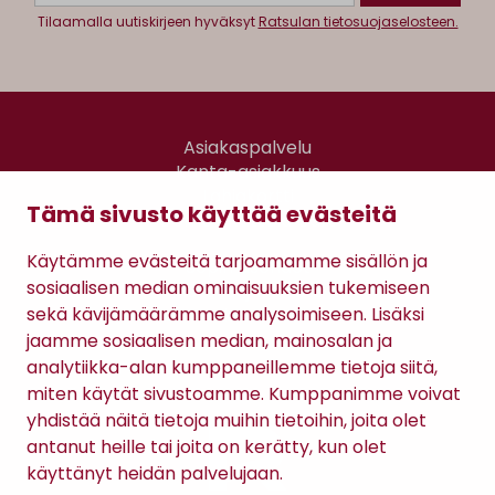
Tilaamalla uutiskirjeen hyväksyt
Ratsulan tietosuojaselosteen.
Asiakaspalvelu
Kanta-asiakkuus
Lahjakortti
Tämä sivusto käyttää evästeitä
Gomee Ratsula Café
Käytämme evästeitä tarjoamamme sisällön ja
Sopimusehdot
sosiaalisen median ominaisuuksien tukemiseen
Tietosuojaseloste
sekä kävijämäärämme analysoimiseen. Lisäksi
Maksutavat
jaamme sosiaalisen median, mainosalan ja
analytiikka-alan kumppaneillemme tietoja siitä,
miten käytät sivustoamme. Kumppanimme voivat
yhdistää näitä tietoja muihin tietoihin, joita olet
antanut heille tai joita on kerätty, kun olet
käyttänyt heidän palvelujaan.