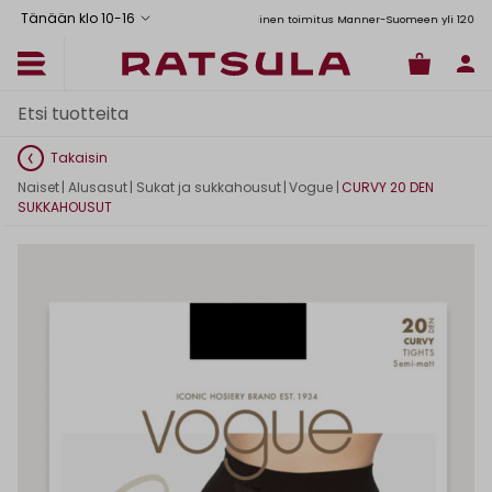
Tänään klo 10
-
16
Toimituskulut alk. 6,90€
Ilmainen toimitus Manner-Suomeen yli 120 euron til
Takaisin
Naiset
|
Alusasut
|
Sukat ja sukkahousut
|
Vogue
|
CURVY 20 DEN
SUKKAHOUSUT