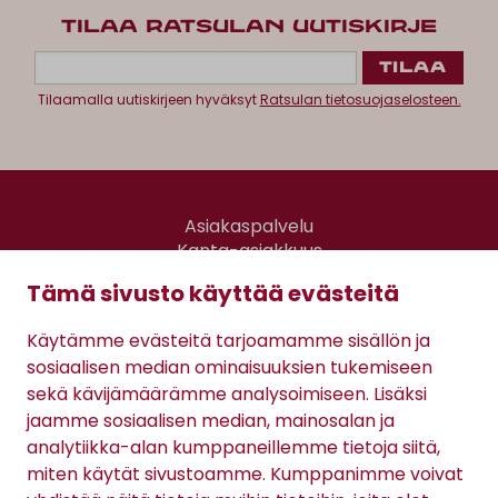
TILAA RATSULAN UUTISKIRJE
Tilaamalla uutiskirjeen hyväksyt
Ratsulan tietosuojaselosteen.
Asiakaspalvelu
Kanta-asiakkuus
Lahjakortti
Tämä sivusto käyttää evästeitä
Gomee Ratsula Café
Käytämme evästeitä tarjoamamme sisällön ja
Sopimusehdot
sosiaalisen median ominaisuuksien tukemiseen
Tietosuojaseloste
sekä kävijämäärämme analysoimiseen. Lisäksi
Maksutavat
jaamme sosiaalisen median, mainosalan ja
analytiikka-alan kumppaneillemme tietoja siitä,
miten käytät sivustoamme. Kumppanimme voivat