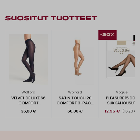
SUOSITUT TUOTTEET
-20%
Wolford
Wolford
Vogue
VELVET DE LUXE 66
SATIN TOUCH 20
PLEASURE 15 DEN
COMFORT
COMFORT 3-PACK
SUKKAHOUSUT
SUKKAHOUSUT
SUKKAHOUSUT
36,00 €
60,00 €
12,95 €
(16,20 €)