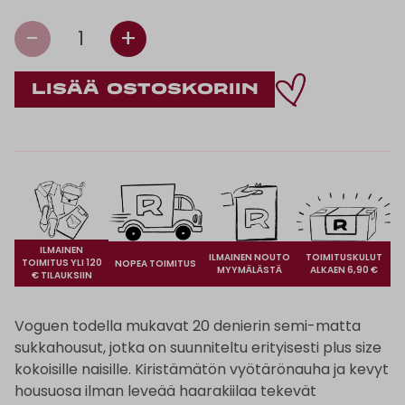
-
+
1
ILMAINEN
ILMAINEN NOUTO
TOIMITUSKULUT
TOIMITUS YLI 120
NOPEA TOIMITUS
MYYMÄLÄSTÄ
ALKAEN 6,90 €
€ TILAUKSIIN
Voguen todella mukavat 20 denierin semi-matta
sukkahousut, jotka on suunniteltu erityisesti plus size
kokoisille naisille. Kiristämätön vyötärönauha ja kevyt
housuosa ilman leveää haarakiilaa tekevät