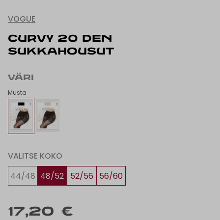
VOGUE
CURVY 20 DEN
SUKKAHOUSUT
VÄRI
Musta
VALITSE KOKO
44/48
48/52
52/56
56/60
17,20 €