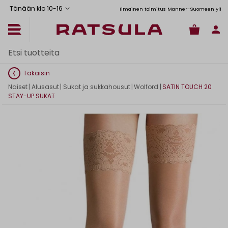
Tänään klo 10
-
16
Toimituskulut alk. 6,90€
Ilmainen toimitus Manner-Suomeen yli 120
Takaisin
Naiset
|
Alusasut
|
Sukat ja sukkahousut
|
Wolford
|
SATIN TOUCH 20
STAY-UP SUKAT