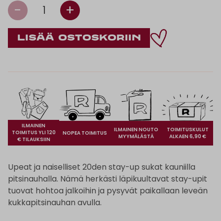
-
+
1
ILMAINEN
ILMAINEN NOUTO
TOIMITUSKULUT
TOIMITUS YLI 120
NOPEA TOIMITUS
MYYMÄLÄSTÄ
ALKAEN 6,90 €
€ TILAUKSIIN
Upeat ja naiselliset 20den stay-up sukat kauniilla
pitsinauhalla. Nämä herkästi läpikuultavat stay-upit
tuovat hohtoa jalkoihin ja pysyvät paikallaan leveän
kukkapitsinauhan avulla.