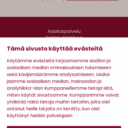
Asiakaspalvelu
Kanta-asiakkuus
Lahjakortti
Tämä sivusto käyttää evästeitä
Gomee Ratsula Café
Käytämme evästeitä tarjoamamme sisällön ja
Sopimusehdot
sosiaalisen median ominaisuuksien tukemiseen
Tietosuojaseloste
sekä kävijämäärämme analysoimiseen. Lisäksi
Maksutavat
jaamme sosiaalisen median, mainosalan ja
analytiikka-alan kumppaneillemme tietoja siitä,
miten käytät sivustoamme. Kumppanimme voivat
yhdistää näitä tietoja muihin tietoihin, joita olet
antanut heille tai joita on kerätty, kun olet
käyttänyt heidän palvelujaan.