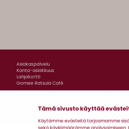
Asiakaspalvelu
Kanta-asiakkuus
Lahjakortti
Gomee Ratsula Café
Tämä sivusto käyttää evästei
Käytämme evästeitä tarjoamamme sisäll
sekä kävijämäärämme analysoimiseen. Li