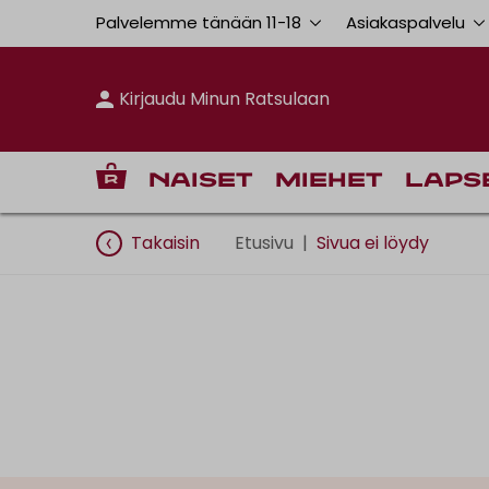
Palvelemme tänään 11
-
18
Asiakaspalvelu
Kirjaudu Minun Ratsulaan
Naiset
Miehet
Laps
Takaisin
Etusivu
|
Sivua ei löydy