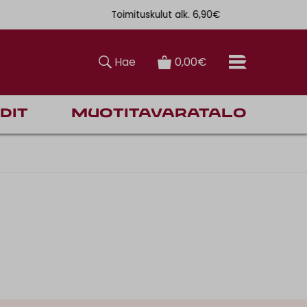
Toimituskulut alk. 6,90€
Ilmainen toi
Hae
0,00€
dit
Muotitavaratalo