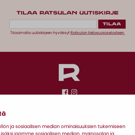
TILAA RATSULAN UUTISKIRJE
Tilaamalla uutiskirjeen hyväksyt
Ratsulan tietosuojaselosteen.
Antinkatu 17, 28100 Pori
tä
ön ja sosiaalisen median ominaisuuksien tukemiseen
säksi jaamme sosiaalisen median, mainosalan ja