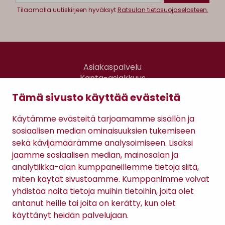
Tilaamalla uutiskirjeen hyväksyt
Ratsulan tietosuojaselosteen.
Asiakaspalvelu
Kanta-asiakkuus
Lahjakortti
Tämä sivusto käyttää evästeitä
Gomee Ratsula Café
Käytämme evästeitä tarjoamamme sisällön ja
Sopimusehdot
sosiaalisen median ominaisuuksien tukemiseen
Tietosuojaseloste
sekä kävijämäärämme analysoimiseen. Lisäksi
Maksutavat
jaamme sosiaalisen median, mainosalan ja
analytiikka-alan kumppaneillemme tietoja siitä,
miten käytät sivustoamme. Kumppanimme voivat
yhdistää näitä tietoja muihin tietoihin, joita olet
antanut heille tai joita on kerätty, kun olet
käyttänyt heidän palvelujaan.