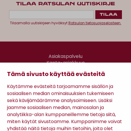
TILAA RATSULAN UUTISKIRJE
Tilaamalla uutiskirjeen hyväksyt
Ratsulan tietosuojaselosteen.
Asiakaspalvelu
Kanta-asiakkuus
Lahjakortti
Tämä sivusto käyttää evästeitä
Gomee Ratsula Café
Käytämme evästeitä tarjoamamme sisällön ja
Sopimusehdot
sosiaalisen median ominaisuuksien tukemiseen
Tietosuojaseloste
sekä kävijämäärämme analysoimiseen. Lisäksi
Maksutavat
jaamme sosiaalisen median, mainosalan ja
analytiikka-alan kumppaneillemme tietoja siitä,
miten käytät sivustoamme. Kumppanimme voivat
yhdistää näitä tietoja muihin tietoihin, joita olet