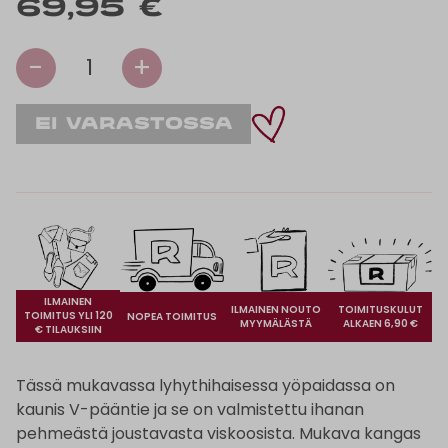
69,95 €
-
+
1
ILMAINEN
ILMAINEN NOUTO
TOIMITUSKULUT
TOIMITUS YLI 120
NOPEA TOIMITUS
MYYMÄLÄSTÄ
ALKAEN 6,90 €
€ TILAUKSIIN
Tässä mukavassa lyhythihaisessa yöpaidassa on
kaunis V-pääntie ja se on valmistettu ihanan
pehmeästä joustavasta viskoosista. Mukava kangas