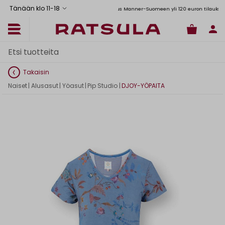
Tänään klo 11
-
18
Toimituskulut alk. 6,90€
Ilmainen toimitus Manner-Suomeen yli 120 euron tilauksiin
Takaisin
Naiset
|
Alusasut
|
Yöasut
|
Pip Studio
|
DJOY-YÖPAITA