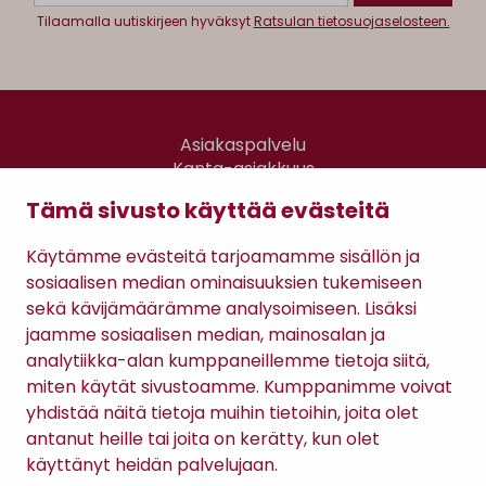
Tilaamalla uutiskirjeen hyväksyt
Ratsulan tietosuojaselosteen.
Asiakaspalvelu
Kanta-asiakkuus
Lahjakortti
Tämä sivusto käyttää evästeitä
Gomee Ratsula Café
Käytämme evästeitä tarjoamamme sisällön ja
Sopimusehdot
sosiaalisen median ominaisuuksien tukemiseen
Tietosuojaseloste
sekä kävijämäärämme analysoimiseen. Lisäksi
Maksutavat
jaamme sosiaalisen median, mainosalan ja
analytiikka-alan kumppaneillemme tietoja siitä,
miten käytät sivustoamme. Kumppanimme voivat
yhdistää näitä tietoja muihin tietoihin, joita olet
antanut heille tai joita on kerätty, kun olet
käyttänyt heidän palvelujaan.