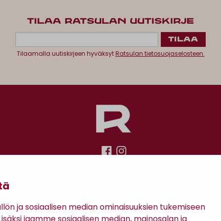
TILAA RATSULAN UUTISKIRJE
Tilaamalla uutiskirjeen hyväksyt
Ratsulan tietosuojaselosteen.
Antinkatu 17, 28100 Pori
tä
ön ja sosiaalisen median ominaisuuksien tukemiseen
säksi jaamme sosiaalisen median, mainosalan ja