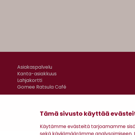
Asiakaspalvelu
Kanta-asiakkuus
Lahjakortti
Gomee Ratsula Café
Tämä sivusto käyttää evästei
Käytämme evästeitä tarjoamamme sisäll
sekä kävijämäärämme analysoimiseen. Li