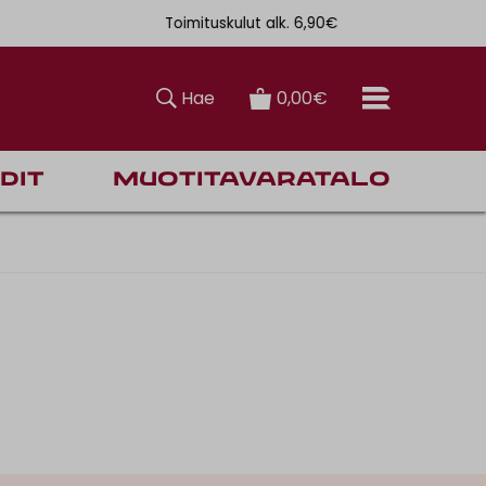
Toimituskulut alk. 6,90€
Ilmainen toi
Hae
0,00€
dit
Muotitavaratalo