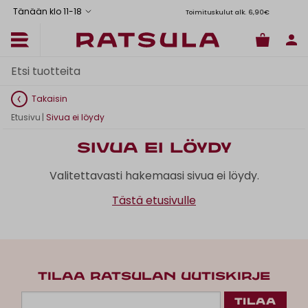
Tänään klo 11
-
18
Toimituskulut alk. 6,90€
Il
Takaisin
Etusivu
|
Sivua ei löydy
Sivua ei löydy
Valitettavasti hakemaasi sivua ei löydy.
Tästä etusivulle
TILAA RATSULAN UUTISKIRJE