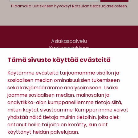
Tilaamalla uutiskirjeen hyväksyt
Ratsulan tietosuojaselosteen.
Asiakaspalvelu
Kanta-asiakkuus
Lahjakortti
Tämä sivusto käyttää evästeitä
Gomee Ratsula Café
Käytämme evästeitä tarjoamamme sisällön ja
Sopimusehdot
sosiaalisen median ominaisuuksien tukemiseen
Tietosuojaseloste
sekä kävijämäärämme analysoimiseen. Lisäksi
Maksutavat
jaamme sosiaalisen median, mainosalan ja
analytiikka-alan kumppaneillemme tietoja siitä,
miten käytät sivustoamme. Kumppanimme voivat
yhdistää näitä tietoja muihin tietoihin, joita olet
antanut heille tai joita on kerätty, kun olet
käyttänyt heidän palvelujaan.