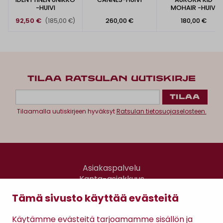
-HUIVI
MOHAIR -HUIVI
92,50 €
260,00 €
180,00 €
(185,00 €)
TILAA RATSULAN UUTISKIRJE
Tilaamalla uutiskirjeen hyväksyt
Ratsulan tietosuojaselosteen.
Asiakaspalvelu
Kanta-asiakkuus
Lahjakortti
Tämä sivusto käyttää evästeitä
Gomee Ratsula Café
Käytämme evästeitä tarjoamamme sisällön ja
Sopimusehdot