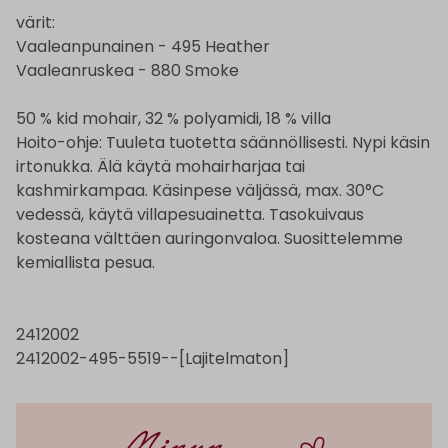
värit:
Vaaleanpunainen - 495 Heather
Vaaleanruskea - 880 Smoke
50 % kid mohair, 32 % polyamidi, 18 % villa
Hoito-ohje: Tuuleta tuotetta säännöllisesti. Nypi käsin
irtonukka. Älä käytä mohairharjaa tai
kashmirkampaa. Käsinpese väljässä, max. 30°C
vedessä, käytä villapesuainetta. Tasokuivaus
kosteana välttäen auringonvaloa. Suosittelemme
kemiallista pesua.
2412002
2412002-495-5519--[Lajitelmaton]