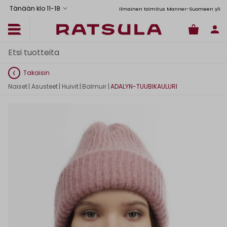
Tänään klo 11
-
18
Toimituskulut alk. 6,90€
Ilmainen toimitus Manner-Suomeen yli 120
Takaisin
Naiset
|
Asusteet
|
Huivit
|
Balmuir
|
ADALYN-TUUBIKAULURI