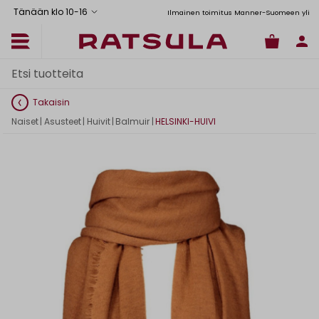
Tänään klo 10
-
16
Toimituskulut alk. 6,90€
Ilmainen toimitus Manner-Suomeen yli 120 
Takaisin
Naiset
|
Asusteet
|
Huivit
|
Balmuir
|
HELSINKI-HUIVI