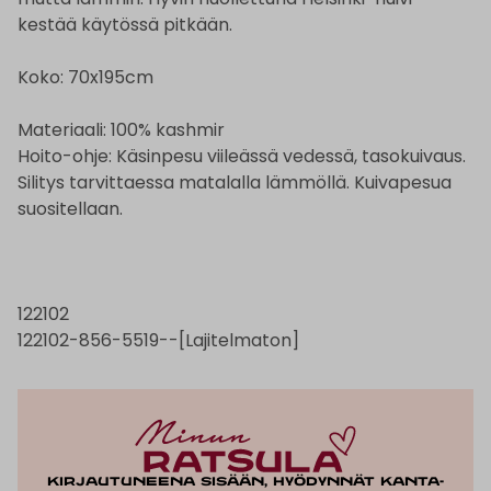
kestää käytössä pitkään.
Koko: 70x195cm
Materiaali: 100% kashmir
Hoito-ohje:
Käsinpesu viileässä vedessä, tasokuivaus.
Silitys tarvittaessa matalalla lämmöllä. Kuivapesua
suositellaan.
122102
122102-856-5519--[Lajitelmaton]
Kirjautuneena sisään, hyödynnät kanta-