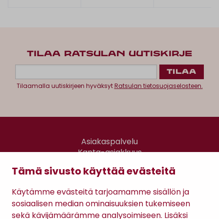
TILAA RATSULAN UUTISKIRJE
Tilaamalla uutiskirjeen hyväksyt
Ratsulan tietosuojaselosteen.
Asiakaspalvelu
Kanta-asiakkuus
Lahjakortti
Tämä sivusto käyttää evästeitä
Gomee Ratsula Café
Käytämme evästeitä tarjoamamme sisällön ja
Sopimusehdot
sosiaalisen median ominaisuuksien tukemiseen
Tietosuojaseloste
sekä kävijämäärämme analysoimiseen. Lisäksi
Maksutavat