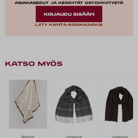
asiakasedut ja kerrytät ostohyvitystä
KIRJAUDU SISÄÄN
Liity kanta-asiakkaaksi
KATSO MYÖS
Balmuir
Lasessor
Lasessor