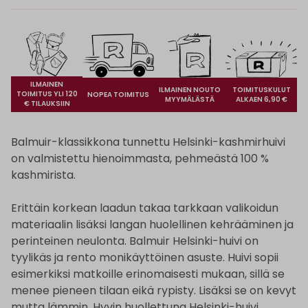
ILMAINEN
ILMAINEN NOUTO
TOIMITUSKULUT
TOIMITUS YLI 120
NOPEA TOIMITUS
MYYMÄLÄSTÄ
ALKAEN 6,90 €
€ TILAUKSIIN
Balmuir-klassikkona tunnettu Helsinki-kashmirhuivi
on valmistettu hienoimmasta, pehmeästä 100 %
kashmirista.
Erittäin korkean laadun takaa tarkkaan valikoidun
materiaalin lisäksi langan huolellinen kehrääminen ja
perinteinen neulonta. Balmuir Helsinki-huivi on
tyylikäs ja rento monikäyttöinen asuste. Huivi sopii
esimerkiksi matkoille erinomaisesti mukaan, sillä se
menee pieneen tilaan eikä rypisty. Lisäksi se on kevyt
mutta lämmin. Hyvin huollettuna Helsinki-huivi