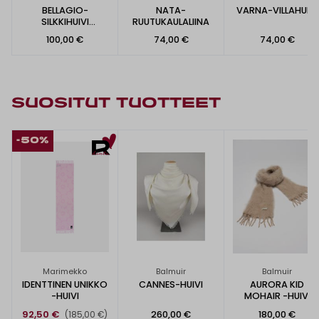
BELLAGIO-
NATA-
VARNA-VILLAHUIVI
SILKKIHUIVI
RUUTUKAULALIINA
67X67CM
100,00 €
74,00 €
74,00 €
SUOSITUT TUOTTEET
-50%
Marimekko
Balmuir
Balmuir
IDENTTINEN UNIKKO
CANNES-HUIVI
AURORA KID
-HUIVI
MOHAIR -HUIVI
92,50 €
260,00 €
180,00 €
(185,00 €)