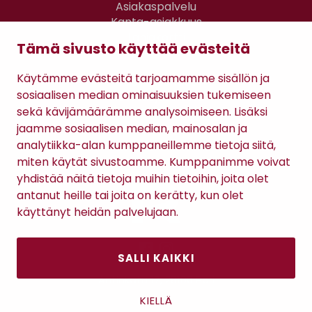
Asiakaspalvelu
Kanta-asiakkuus
Lahjakortti
Tämä sivusto käyttää evästeitä
Gomee Ratsula Café
Käytämme evästeitä tarjoamamme sisällön ja
Sopimusehdot
sosiaalisen median ominaisuuksien tukemiseen
Tietosuojaseloste
sekä kävijämäärämme analysoimiseen. Lisäksi
Maksutavat
jaamme sosiaalisen median, mainosalan ja
analytiikka-alan kumppaneillemme tietoja siitä,
miten käytät sivustoamme. Kumppanimme voivat
yhdistää näitä tietoja muihin tietoihin, joita olet
antanut heille tai joita on kerätty, kun olet
käyttänyt heidän palvelujaan.
SALLI KAIKKI
Antinkatu 17, 28100 Pori
KIELLÄ