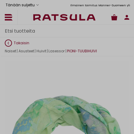
Tänään suljettu
Toimituskulut alk. 6,90€
Ilmainen toimitus Manner-Suomeen yli 120
Takaisin
Naiset
|
Asusteet
|
Huivit
|
Lasessor
|
PIONI-TUUBIHUIVI