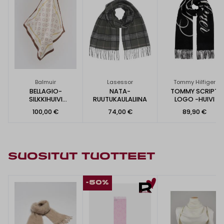
Balmuir
Lasessor
Tommy Hilfiger
BELLAGIO-
NATA-
TOMMY SCRIPT
SILKKIHUIVI
RUUTUKAULALIINA
LOGO -HUIVI
67X67CM
100,00 €
74,00 €
89,90 €
SUOSITUT TUOTTEET
-50%