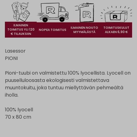
ILMAINEN
ILMAINEN NOUTO
TOIMITUSKULUT
TOIMITUS YLI 120
NOPEA TOIMITUS
MYYMÄLÄSTÄ
ALKAEN 6,90 €
€ TILAUKSIIN
Lasessor
PIONI
Pioni-tuubi on valmistettu 100% lyocellista. Lyocell on
puuselluloosasta ekologisesti valmistettava
muuntokuitu, joka tuntuu miellyttävän pehmeältä
iholla.
100% lyocell
70 x 80 cm