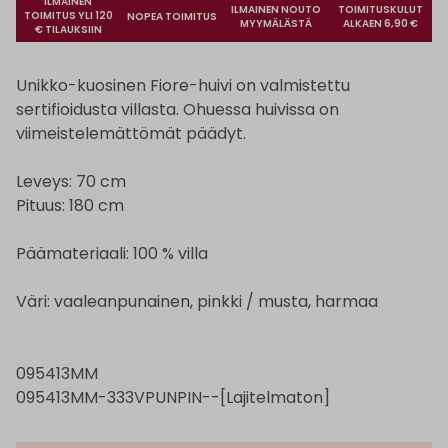
ILMAINEN
ILMAINEN NOUTO
TOIMITUSKULUT
TOIMITUS YLI 120
NOPEA TOIMITUS
MYYMÄLÄSTÄ
ALKAEN 6,90 €
€ TILAUKSIIN
Unikko-kuosinen Fiore-huivi on valmistettu
sertifioidusta villasta. Ohuessa huivissa on
viimeistelemättömät päädyt.
Leveys: 70 cm
Pituus: 180 cm
Päämateriaali: 100 % villa
Väri: vaaleanpunainen, pinkki / musta, harmaa
095413MM
095413MM-333VPUNPIN--[Lajitelmaton]