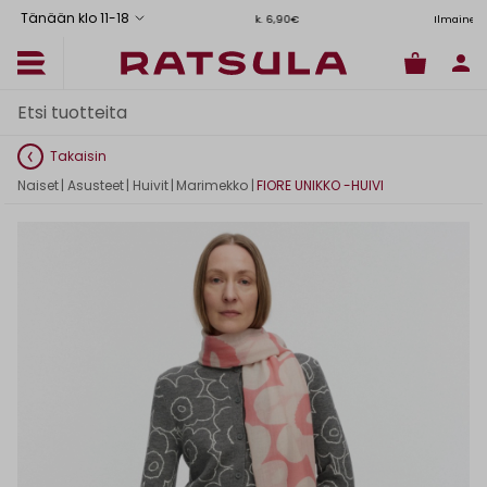
Tänään klo 11
-
18
Toimituskulut alk. 6,90€
Ilmainen toimitus Manner-Suomeen yli
Takaisin
Naiset
|
Asusteet
|
Huivit
|
Marimekko
|
FIORE UNIKKO -HUIVI