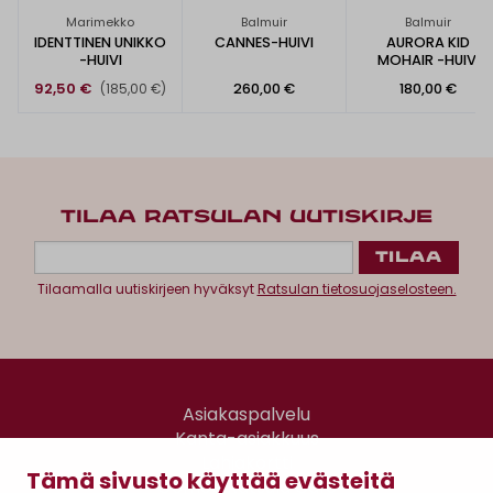
Marimekko
Balmuir
Balmuir
IDENTTINEN UNIKKO
CANNES-HUIVI
AURORA KID
-HUIVI
MOHAIR -HUIVI
92,50 €
260,00 €
180,00 €
(185,00 €)
TILAA RATSULAN UUTISKIRJE
Tilaamalla uutiskirjeen hyväksyt
Ratsulan tietosuojaselosteen.
Asiakaspalvelu
Kanta-asiakkuus
Lahjakortti
Tämä sivusto käyttää evästeitä
Gomee Ratsula Café