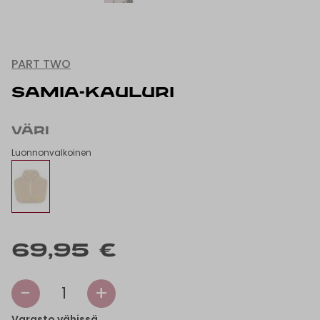
PART TWO
SAMIA-KAULURI
VÄRI
Luonnonvalkoinen
69,95 €
-
+
1
Varasto vähissä