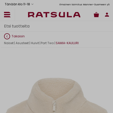
Tänään klo 11
-
18
Toimituskulut alk. 6,90€
Ilmainen toimitus Manner-Suomeen yli 120
Takaisin
Naiset
|
Asusteet
|
Huivit
|
Part Two
|
SAMIA-KAULURI