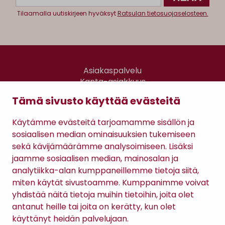
Tilaamalla uutiskirjeen hyväksyt
Ratsulan tietosuojaselosteen.
Asiakaspalvelu
Kanta-asiakkuus
Lahjakortti
Tämä sivusto käyttää evästeitä
Gomee Ratsula Café
Käytämme evästeitä tarjoamamme sisällön ja
Sopimusehdot
sosiaalisen median ominaisuuksien tukemiseen
Tietosuojaseloste
sekä kävijämäärämme analysoimiseen. Lisäksi
Maksutavat
jaamme sosiaalisen median, mainosalan ja
analytiikka-alan kumppaneillemme tietoja siitä,
miten käytät sivustoamme. Kumppanimme voivat
yhdistää näitä tietoja muihin tietoihin, joita olet
antanut heille tai joita on kerätty, kun olet
käyttänyt heidän palvelujaan.