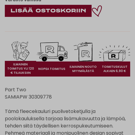
ILMAINEN
ILMAINEN NOUTO
TOIMITUSKULUT
TOIMITUS YLI 120
NOPEA TOIMITUS
MYYMÄLÄSTÄ
ALKAEN 6,90 €
€ TILAUKSIIN
Part Two
SAMIAPW 30309778
Tämä fleecekauluri puolivetoketjulla ja
poolokauluksella tarjoaa lisämukavuutta ja lämpöä,
tehden siitä täydellisen kerrospukeutumiseen.
Pehmeä materiaali ja monipuolinen design sopivat