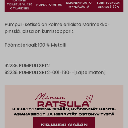
ILMAINEN
ILMAINEN NOUTO
TOIMITUSKULUT
TOIMITUS YLI 120
NOPEA TOIMITUS
MYYMÄLÄSTÄ
ALKAEN 6,90 €
€ TILAUKSIIN
Pumpuli-setissä on kolme erilaista Marimekko-
pinssiä, joissa on kumistopparit.
Päämateriaali: 100 % Metalli
92238 PUMPULI SET2
92238 PUMPULI SET2-001-180--[Lajitelmaton]
Kirjautuneena sisään, hyödynnät kanta-
asiakasedut ja kerrytät ostohyvitystä
KIRJAUDU SISÄÄN