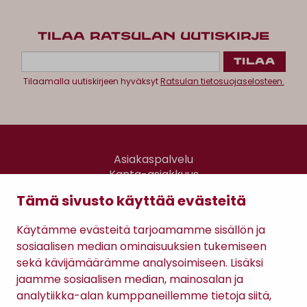
TILAA RATSULAN UUTISKIRJE
Tilaamalla uutiskirjeen hyväksyt
Ratsulan tietosuojaselosteen.
Asiakaspalvelu
Kanta-asiakkuus
Lahjakortti
Tämä sivusto käyttää evästeitä
Gomee Ratsula Café
Käytämme evästeitä tarjoamamme sisällön ja
Sopimusehdot
sosiaalisen median ominaisuuksien tukemiseen
Tietosuojaseloste
sekä kävijämäärämme analysoimiseen. Lisäksi
Maksutavat
jaamme sosiaalisen median, mainosalan ja
analytiikka-alan kumppaneillemme tietoja siitä,