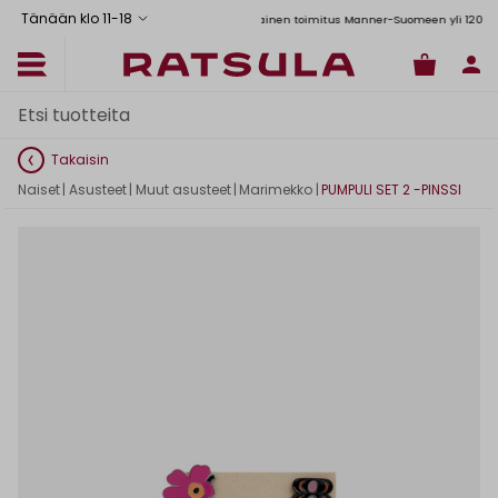
Tänään klo 11
-
18
Toimituskulut alk. 6,90€
Ilmainen toimitus Manner-Suomeen yli 120 euron t
Takaisin
Naiset
|
Asusteet
|
Muut asusteet
|
Marimekko
|
PUMPULI SET 2 -PINSSI