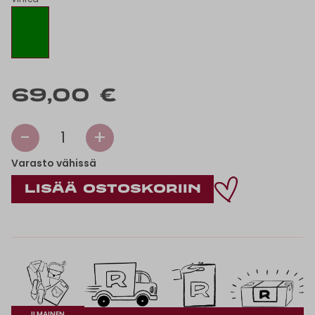
69,00 €
-
+
1
Varasto vähissä
ILMAINEN