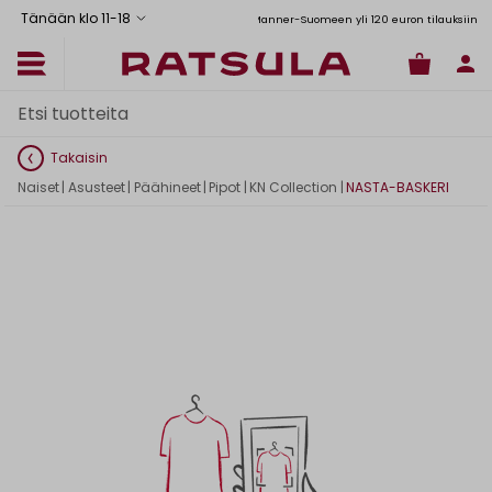
Tänään klo 11
-
18
Toimituskulut alk. 6,90€
Ilmainen toimitus Manner-Suomeen yli 120 euron tilauksiin
Takaisin
Naiset
|
Asusteet
|
Päähineet
|
Pipot
|
KN Collection
|
NASTA-BASKERI