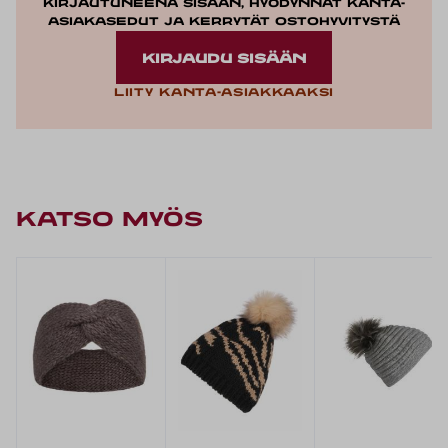
Kirjautuneena sisään, hyödynnät kanta-
asiakasedut ja kerrytät ostohyvitystä
KIRJAUDU SISÄÄN
Liity kanta-asiakkaaksi
KATSO MYÖS