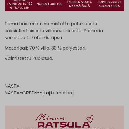
ILMAINEN NOUTO
TOIMITUSKULUT
TOIMITUS YLI 120
NOPEA TOIMITUS
MYYMÄLÄSTÄ
ALKAEN 6,90 €
€ TILAUKSIIN
Tämä baskeri on valmistettu pehmeästä
kaksinkertaisesta villaneuloksesta. Baskeria
somistaa tekoturkistupsu.
Materiaali: 70 % villa, 30 % polyesteri.
Valmistettu Puolassa.
NASTA
NASTA-GREEN--[Lajitelmaton]