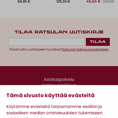
69,95 €
125,00 €
40,00 €
(100,00 €
TILAA RATSULAN UUTISKIRJE
Tilaamalla uutiskirjeen hyväksyt
Ratsulan tietosuojaselosteen.
Asiakaspalvelu
Kanta-asiakkuus
Lahjakortti
Tämä sivusto käyttää evästeitä
Gomee Ratsula Café
Käytämme evästeitä tarjoamamme sisällön ja
Sopimusehdot
sosiaalisen median ominaisuuksien tukemiseen
Tietosuojaseloste