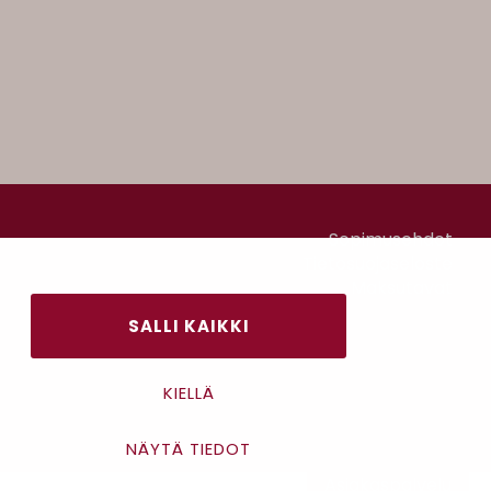
Sopimusehdot
Tietosuojaseloste
Maksutavat
SALLI KAIKKI
KIELLÄ
NÄYTÄ TIEDOT
Asiakaspalvelu