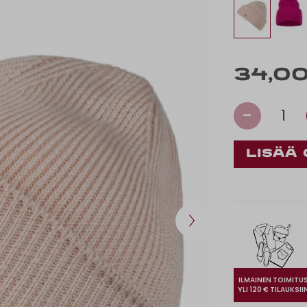
34,00
-
1
ILMAINEN TOIMITU
YLI 120 € TILAUKSII