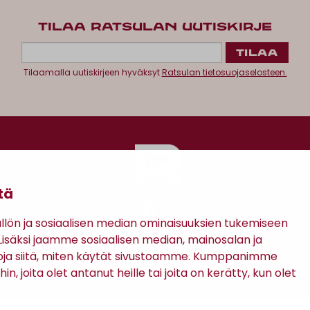
TILAA RATSULAN UUTISKIRJE
Tilaamalla uutiskirjeen hyväksyt
Ratsulan tietosuojaselosteen.
tä
ön ja sosiaalisen median ominaisuuksien tukemiseen
säksi jaamme sosiaalisen median, mainosalan ja
Antinkatu 17, 28100 Pori
oja siitä, miten käytät sivustoamme. Kumppanimme
in, joita olet antanut heille tai joita on kerätty, kun olet