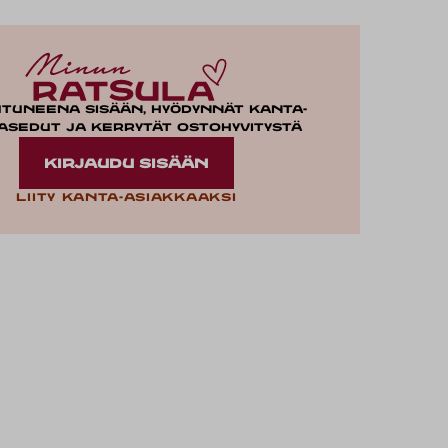
utuneena sisään, hyödynnät kanta-
asedut ja kerrytät ostohyvitystä
KIRJAUDU SISÄÄN
Liity kanta-asiakkaaksi