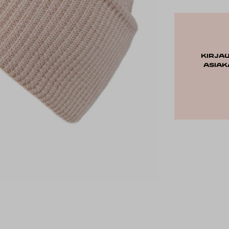
Kirja
asiak