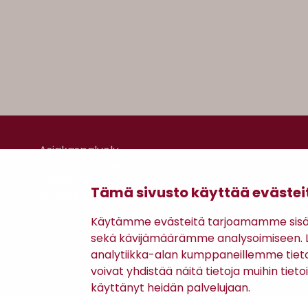
Asiakaspalvelu
Kanta-asiakkuus
Lahjakortti
Tämä sivusto käyttää evästei
Gomee Ratsula Café
Käytämme evästeitä tarjoamamme sisäll
sekä kävijämäärämme analysoimiseen. Li
analytiikka-alan kumppaneillemme tiet
voivat yhdistää näitä tietoja muihin tietoih
käyttänyt heidän palvelujaan.