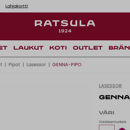
Lahjakortti
Toimituskulut alk
et
Laukut
Koti
Outlet
Brän
t
|
Pipot
|
Lasessor
|
GENNA-PIPO
LASESSOR
GENNA
VÄRI
Vaaleanruskea