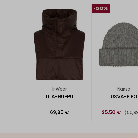
-50%
InWear
Nanso
LILA-HUPPU
USVA-PIPO
69,95 €
25,50 €
(50,9