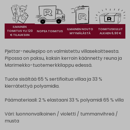
ILMAINEN
ILMAINEN NOUTO
TOIMITUSKULUT
TOIMITUS YLI 120
NOPEA TOIMITUS
MYYMÄLÄSTÄ
ALKAEN 6,90 €
€ TILAUKSIIN
Pjettar-neulepipo on valmistettu villasekoitteesta.
Pipossa on paksu, kaksin kerroin käännetty reuna ja
Marimekko-tuotemerkkilappu edessä.
Tuote sisältää 65 % sertifioitua villaa ja 33 %
kierrätettyä polyamidia.
Päämateriaali: 2 % elastaani 33 % polyamidi 65 % villa
Väri: luonnonvalkoinen / violetti / tummanvihreä /
musta