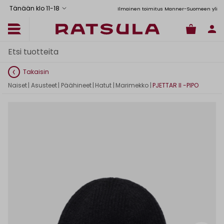
Tänään klo 11
-
18
Toimituskulut alk. 6,90€
Ilmainen toimitus Manner-Suomeen yli 120
Takaisin
Naiset
|
Asusteet
|
Päähineet
|
Hatut
|
Marimekko
|
PJETTAR II -PIPO