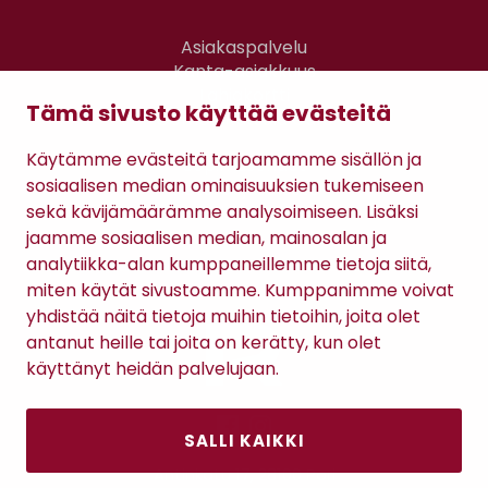
Asiakaspalvelu
Kanta-asiakkuus
Lahjakortti
Tämä sivusto käyttää evästeitä
Gomee Ratsula Café
Käytämme evästeitä tarjoamamme sisällön ja
Sopimusehdot
sosiaalisen median ominaisuuksien tukemiseen
Tietosuojaseloste
sekä kävijämäärämme analysoimiseen. Lisäksi
Maksutavat
jaamme sosiaalisen median, mainosalan ja
analytiikka-alan kumppaneillemme tietoja siitä,
miten käytät sivustoamme. Kumppanimme voivat
yhdistää näitä tietoja muihin tietoihin, joita olet
antanut heille tai joita on kerätty, kun olet
käyttänyt heidän palvelujaan.
SALLI KAIKKI
Antinkatu 17, 28100 Pori