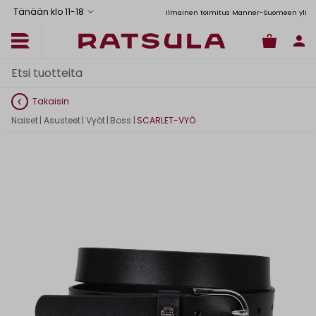
Tänään klo 11
-
18
Toimituskulut alk. 6,90€
Ilmainen toimitus Manner-Suomeen yli 120
Takaisin
Naiset
|
Asusteet
|
Vyöt
|
Boss
|
SCARLET-VYÖ