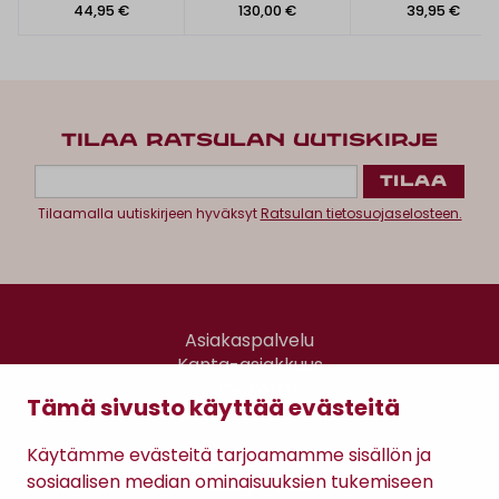
44,95 €
130,00 €
39,95 €
TILAA RATSULAN UUTISKIRJE
Tilaamalla uutiskirjeen hyväksyt
Ratsulan tietosuojaselosteen.
Asiakaspalvelu
Kanta-asiakkuus
Lahjakortti
Tämä sivusto käyttää evästeitä
Gomee Ratsula Café
Käytämme evästeitä tarjoamamme sisällön ja
Sopimusehdot
sosiaalisen median ominaisuuksien tukemiseen
Tietosuojaseloste