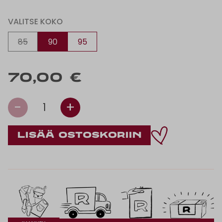
VALITSE KOKO
85
90
95
70,00 €
-
+
1