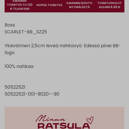
ILMAINEN
ILMAINEN NOUTO
TOIMITUSKULUT
TOIMITUS YLI 120
NOPEA TOIMITUS
MYYMÄLÄSTÄ
ALKAEN 6,90 €
€ TILAUKSIIN
Boss
SCARLET-BB_SZ25
Yksivärinen 2,5cm leveä nahkavyö. Edessä pinei BB-
logo.
100% nahkaa
50522521
50522521-001-9020--90