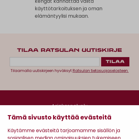
kengät kannattaa valita
käyttötarkoituksen ja oman
elämäntyylisi mukaan.
TILAA RATSULAN UUTISKIRJE
Tilaamalla uutiskirjeen hyväksyt
Ratsulan tietosuojaselosteen.
Asiakaspalvelu
Kanta-asiakkuus
Tämä sivusto käyttää evästeitä
Lahjakortti
Gomee Ratsula Café
Käytämme evästeitä tarjoamamme sisällön ja
sosiaalisen median ominaisuuksien tukemiseen