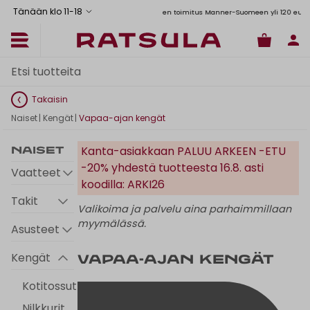
Tänään klo 11
-
18
Toimituskulut alk. 6,90€
Ilmainen toimitus Manner-Suomeen yli 120 euron tilauksiin
Takaisin
Naiset
|
Kengät
|
Vapaa-ajan kengät
Kanta-asiakkaan PALUU ARKEEN -ETU
Naiset
-20% yhdestä tuotteesta 16.8. asti
Vaatteet
koodilla: ARKI26
Takit
Valikoima ja palvelu aina parhaimmillaan
myymälässä.
Asusteet
Kengät
Vapaa-ajan kengät
Kotitossut
Nilkkurit