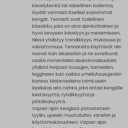
kävelykenkä tai naisellinen ballerina,
löydät varmasti itsellesi sopivimmat
kengät. Tennarit ovat todellinen
klassikko, joka on aina ajankohtainen ja
hyvä kevyeen kävelyyn ja menemiseen.
Niissä yhdistyy trendikkyys, mukavuus ja
vaivattomuus. Tennareita käyttävät niin
nuoret kuin aikuisetkin ja ne soveltuvat
osaksi monenlaisia asukokonaisuuksia:
yhdistä helposti housujen, hameiden,
legginsien kuin vaikka urheiluhousujenkin
kanssa. Materiaaleina toimii usein
laadukas aito nahka, joka antaa kengälle
kestävyyttä, ryhdikkyyttä ja
pitkäikäisyyttä.
Vapaa-ajan kengissä panostetaan
tyyliin, upeisiin muotoiluihin, väreihin ja
käyttömukavuuteen. Vapaa-ajan