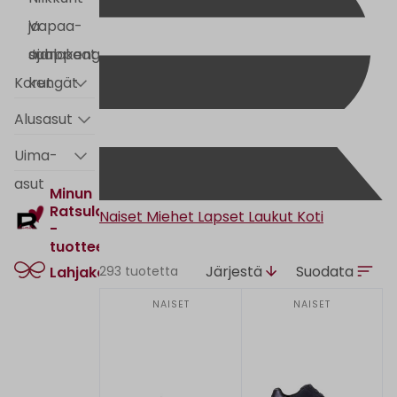
ja
Vapaa-
saappaat
ajan
Juhlakengät
Korut
kengät
Alusasut
Uima-
asut
Minun
Ratsula
Naiset
Miehet
Lapset
Laukut
Koti
-
tuotteet
Järjestä
Suodata
293 tuotetta
Lahjakortti
NAISET
NAISET