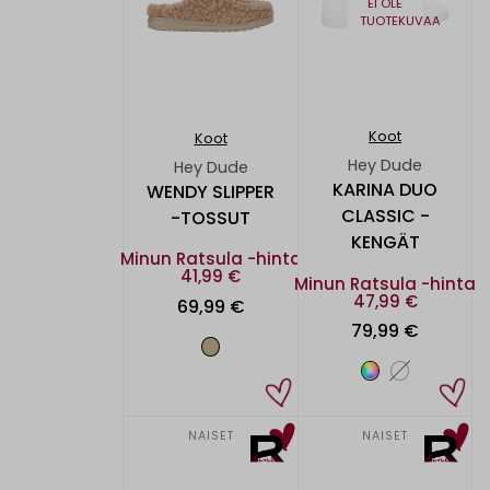
EI OLE
TUOTEKUVAA
Koot
Koot
Hey Dude
Hey Dude
KARINA DUO
WENDY SLIPPER
CLASSIC -
-TOSSUT
KENGÄT
Minun Ratsula -hinta
41,99 €
Minun Ratsula -hinta
47,99 €
69,99 €
79,99 €
NAISET
NAISET