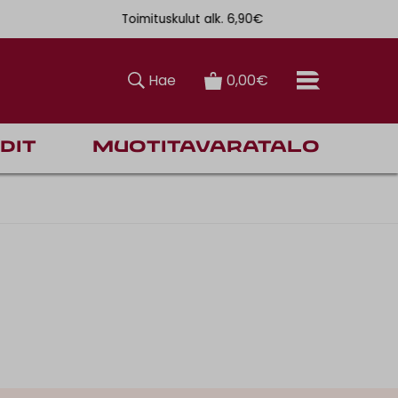
Toimituskulut alk. 6,90€
Ilmainen toi
Hae
0,00€
dit
Muotitavaratalo