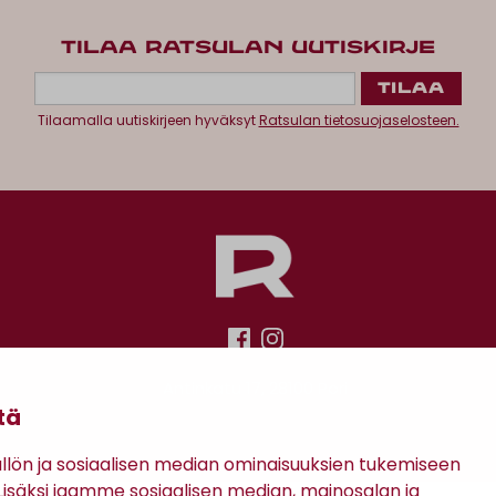
TILAA RATSULAN UUTISKIRJE
Tilaamalla uutiskirjeen hyväksyt
Ratsulan tietosuojaselosteen.
Antinkatu 17, 28100 Pori
tä
ön ja sosiaalisen median ominaisuuksien tukemiseen
säksi jaamme sosiaalisen median, mainosalan ja