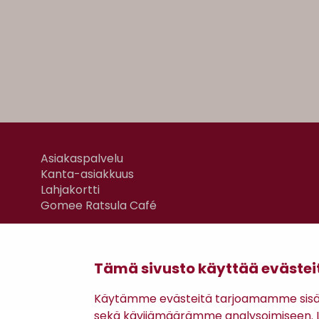
Asiakaspalvelu
Kanta-asiakkuus
Lahjakortti
Gomee Ratsula Café
Tämä sivusto käyttää evästei
Käytämme evästeitä tarjoamamme sisäll
sekä kävijämäärämme analysoimiseen. Li