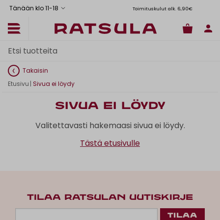
Tänään klo 11
-
18
Toimituskulut alk. 6,90€
Il
Takaisin
Etusivu
|
Sivua ei löydy
Sivua ei löydy
Valitettavasti hakemaasi sivua ei löydy.
Tästä etusivulle
TILAA RATSULAN UUTISKIRJE