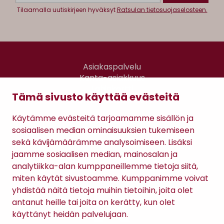
Tilaamalla uutiskirjeen hyväksyt
Ratsulan tietosuojaselosteen.
Asiakaspalvelu
Kanta-asiakkuus
Lahjakortti
Tämä sivusto käyttää evästeitä
Gomee Ratsula Café
Käytämme evästeitä tarjoamamme sisällön ja
Sopimusehdot
sosiaalisen median ominaisuuksien tukemiseen
Tietosuojaseloste
sekä kävijämäärämme analysoimiseen. Lisäksi
Maksutavat
jaamme sosiaalisen median, mainosalan ja
analytiikka-alan kumppaneillemme tietoja siitä,
miten käytät sivustoamme. Kumppanimme voivat
yhdistää näitä tietoja muihin tietoihin, joita olet
antanut heille tai joita on kerätty, kun olet
käyttänyt heidän palvelujaan.