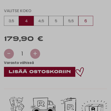
VALITSE KOKO
3,5
4
4,5
5
5,5
6
179,90 €
-
+
1
Varasto vähissä