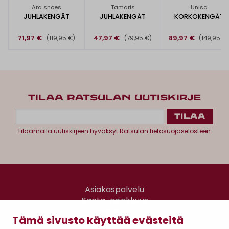
Ara shoes
Tamaris
Unisa
JUHLAKENGÄT
JUHLAKENGÄT
KORKOKENGÄT
71,97 €
47,97 €
89,97 €
(119,95 €)
(79,95 €)
(149,95 €
TILAA RATSULAN UUTISKIRJE
Tilaamalla uutiskirjeen hyväksyt
Ratsulan tietosuojaselosteen.
Asiakaspalvelu
Kanta-asiakkuus
Lahjakortti
Tämä sivusto käyttää evästeitä
Gomee Ratsula Café