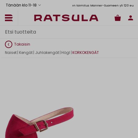
Tänään klo 11
-
18
Toimituskulut alk. 6,90€
Ilmainen toimitus Manner-Suomeen yli 120 euron tilau
Takaisin
Naiset
|
Kengät
|
Juhlakengät
|
Högl
|
KORKOKENGÄT