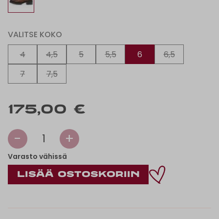
VALITSE KOKO
4
4,5
5
5,5
6
6,5
7
7,5
175,00 €
-
+
1
Varasto vähissä