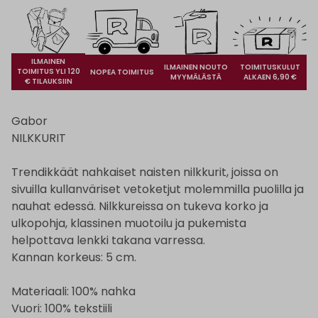
ILMAINEN
ILMAINEN NOUTO
TOIMITUSKULUT
TOIMITUS YLI 120
NOPEA TOIMITUS
MYYMÄLÄSTÄ
ALKAEN 6,90 €
€ TILAUKSIIN
Gabor
NILKKURIT
Trendikkäät nahkaiset naisten nilkkurit, joissa on
sivuilla kullanväriset vetoketjut molemmilla puolilla ja
nauhat edessä. Nilkkureissa on tukeva korko ja
ulkopohja, klassinen muotoilu ja pukemista
helpottava lenkki takana varressa.
Kannan korkeus: 5 cm.
Materiaali: 100% nahka
Vuori: 100% tekstiili