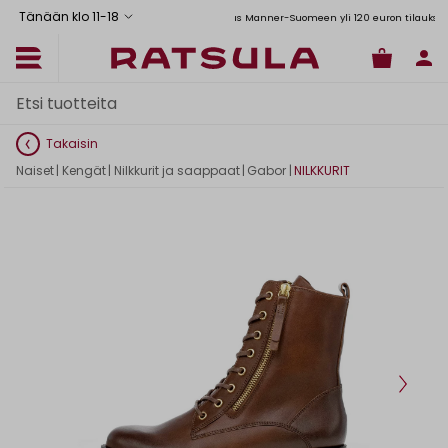
Tänään klo 11
-
18
Toimituskulut alk. 6,90€
Ilmainen toimitus Manner-Suomeen yli 120 euron tilauksiin
Takaisin
Naiset
|
Kengät
|
Nilkkurit ja saappaat
|
Gabor
|
NILKKURIT