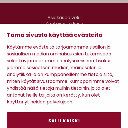
Asiakaspalvelu
Kanta-asiakkuus
Lahjakortti
Tämä sivusto käyttää evästeitä
Gomee Ratsula Café
Käytämme evästeitä tarjoamamme sisällön ja
Sopimusehdot
sosiaalisen median ominaisuuksien tukemiseen
Tietosuojaseloste
sekä kävijämäärämme analysoimiseen. Lisäksi
Maksutavat
jaamme sosiaalisen median, mainosalan ja
analytiikka-alan kumppaneillemme tietoja siitä,
miten käytät sivustoamme. Kumppanimme voivat
yhdistää näitä tietoja muihin tietoihin, joita olet
antanut heille tai joita on kerätty, kun olet
käyttänyt heidän palvelujaan.
SALLI KAIKKI