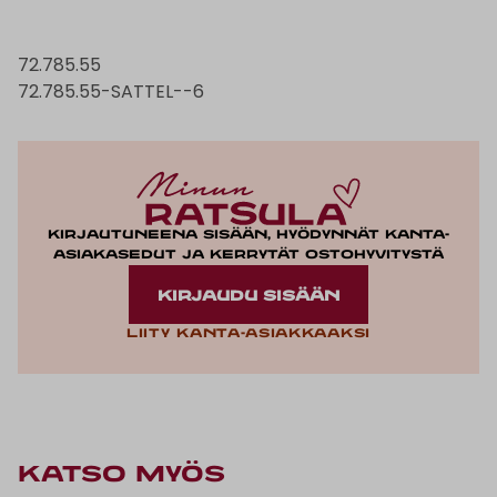
72.785.55
72.785.55-SATTEL--6
Kirjautuneena sisään, hyödynnät kanta-
asiakasedut ja kerrytät ostohyvitystä
KIRJAUDU SISÄÄN
Liity kanta-asiakkaaksi
KATSO MYÖS