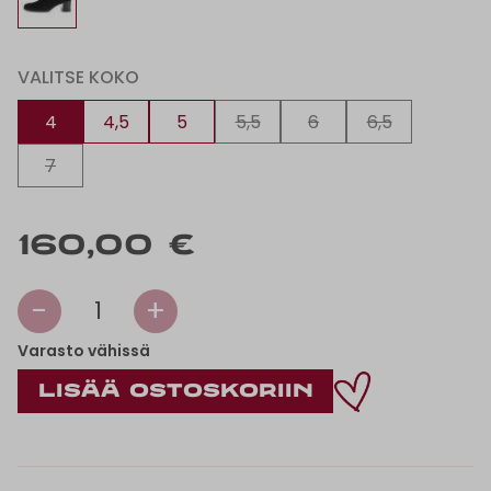
VALITSE KOKO
4
4,5
5
5,5
6
6,5
7
160,00 €
-
+
1
Varasto vähissä