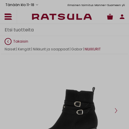
Tänään klo 11
-
18
Toimituskulut alk. 6,90€
Ilmainen toimitus Manner-Suomeen yli 120 e
Takaisin
Naiset
|
Kengät
|
Nilkkurit ja saappaat
|
Gabor
|
NILKKURIT