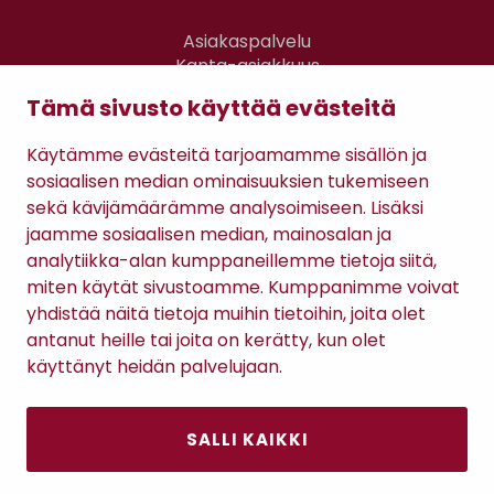
Asiakaspalvelu
Kanta-asiakkuus
Lahjakortti
Tämä sivusto käyttää evästeitä
Gomee Ratsula Café
Käytämme evästeitä tarjoamamme sisällön ja
Sopimusehdot
sosiaalisen median ominaisuuksien tukemiseen
Tietosuojaseloste
sekä kävijämäärämme analysoimiseen. Lisäksi
Maksutavat
jaamme sosiaalisen median, mainosalan ja
analytiikka-alan kumppaneillemme tietoja siitä,
miten käytät sivustoamme. Kumppanimme voivat
yhdistää näitä tietoja muihin tietoihin, joita olet
antanut heille tai joita on kerätty, kun olet
käyttänyt heidän palvelujaan.
SALLI KAIKKI
Antinkatu 17, 28100 Pori