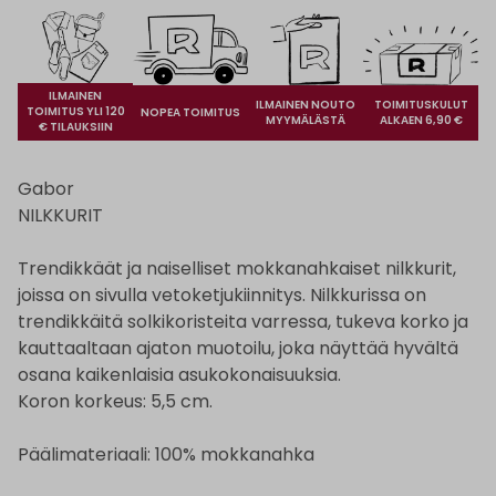
ILMAINEN
ILMAINEN NOUTO
TOIMITUSKULUT
TOIMITUS YLI 120
NOPEA TOIMITUS
MYYMÄLÄSTÄ
ALKAEN 6,90 €
€ TILAUKSIIN
Gabor
NILKKURIT
Trendikkäät ja naiselliset mokkanahkaiset nilkkurit,
joissa on sivulla vetoketjukiinnitys. Nilkkurissa on
trendikkäitä solkikoristeita varressa, tukeva korko ja
kauttaaltaan ajaton muotoilu, joka näyttää hyvältä
osana kaikenlaisia asukokonaisuuksia.
Koron korkeus: 5,5 cm.
Päälimateriaali: 100% mokkanahka