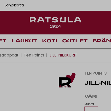
Lahjakortti
Toimituskulut alk
I
et
Laukut
Koti
Outlet
Brän
a saappaat
|
Ten Points
|
JILL-NILKKURIT
TEN POINTS
JILL-N
VÄRI
Musta