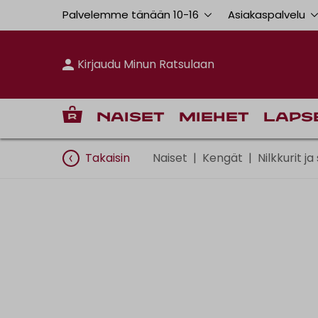
Palvelemme tänään 10
-
16
Asiakaspalvelu
Kirjaudu Minun Ratsulaan
Naiset
Miehet
Laps
Takaisin
Naiset
|
Kengät
|
Nilkkurit j