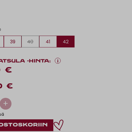
O
39
40
41
42
i
ATSULA -HINTA:
 €
0 €
+
sä