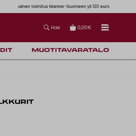
. 6,90€
lmainen toimitus Manner-Suomeen yli 120 euron tilauksiin
Hae
0,00€
dit
Muotitavaratalo
ILKKURIT