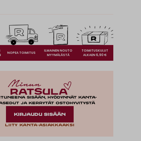
S
ILMAINEN NOUTO
TOIMITUSKULUT
NOPEA TOIMITUS
N
MYYMÄLÄSTÄ
ALKAEN 6,90 €
utuneena sisään, hyödynnät kanta-
asedut ja kerrytät ostohyvitystä
KIRJAUDU SISÄÄN
Liity kanta-asiakkaaksi