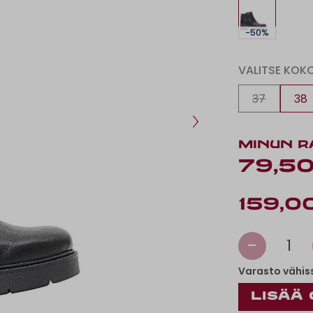
-50%
VALITSE KOK
37
38
MINUN R
79,50
159,0
-
1
Varasto vähis