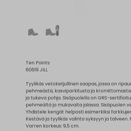
Ten Points
60619 JILL
Tyylikäs vetoketjullinen saapas, jossa on ripa
pehmeästä, kasviparkitusta ja kromittomasta n
ja tukeva pohja. Sisäpuolella on GRS-sertifioitu
pehmeältä ja mukavalta jalassa. Sisäpuolen 
Yhdistele kengät helposti esimerkiksi farkkuj
Kestävä ja tyylikäs valinta syksyyn ja talveen. 
Varren korkeus: 9,5 cm.