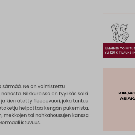
ILMAINEN TOIMITU
YLI 120 € TILAUKSII
us särmää. Ne on valmistettu
ahasta. Nilkkureissa on tyylikäs solki
Kirja
asiak
 ja kierrätetty fleecevuori, joka tuntuu
vetoketju helpottaa kengän pukemista.
en, mekkojen tai nahkahousujen kanssa.
Normaali istuvuus.