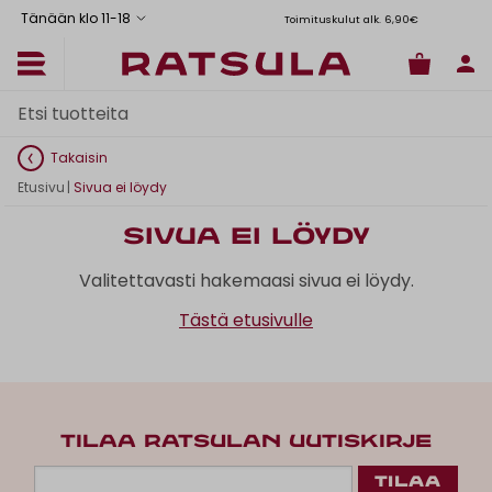
Tänään klo 11
-
18
Toimituskulut alk. 6,90€
Il
Takaisin
Etusivu
|
Sivua ei löydy
Sivua ei löydy
Valitettavasti hakemaasi sivua ei löydy.
Tästä etusivulle
TILAA RATSULAN UUTISKIRJE