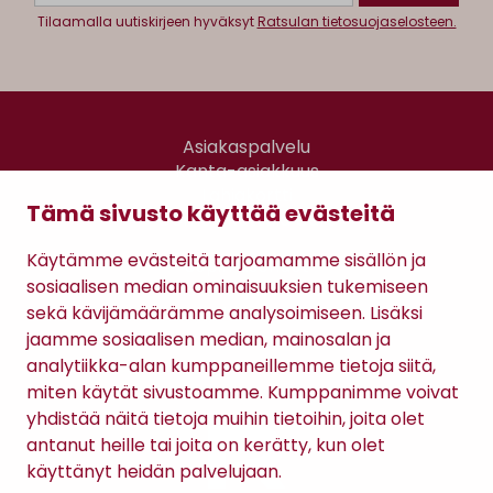
Tilaamalla uutiskirjeen hyväksyt
Ratsulan tietosuojaselosteen.
Asiakaspalvelu
Kanta-asiakkuus
Lahjakortti
Tämä sivusto käyttää evästeitä
Gomee Ratsula Café
Käytämme evästeitä tarjoamamme sisällön ja
Sopimusehdot
sosiaalisen median ominaisuuksien tukemiseen
Tietosuojaseloste
sekä kävijämäärämme analysoimiseen. Lisäksi
Maksutavat
jaamme sosiaalisen median, mainosalan ja
analytiikka-alan kumppaneillemme tietoja siitä,
miten käytät sivustoamme. Kumppanimme voivat
yhdistää näitä tietoja muihin tietoihin, joita olet
antanut heille tai joita on kerätty, kun olet
käyttänyt heidän palvelujaan.