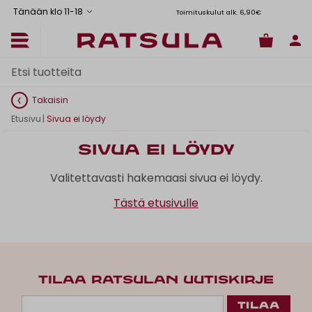
Tänään klo 11
-
18
Toimituskulut alk. 6,90€
Il
Takaisin
Etusivu
|
Sivua ei löydy
Sivua ei löydy
Valitettavasti hakemaasi sivua ei löydy.
Tästä etusivulle
TILAA RATSULAN UUTISKIRJE