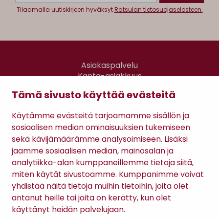
Tilaamalla uutiskirjeen hyväksyt
Ratsulan tietosuojaselosteen.
Asiakaspalvelu
Kanta-asiakkuus
Lahjakortti
Tämä sivusto käyttää evästeitä
Gomee Ratsula Café
Käytämme evästeitä tarjoamamme sisällön ja
Sopimusehdot
sosiaalisen median ominaisuuksien tukemiseen
Tietosuojaseloste
sekä kävijämäärämme analysoimiseen. Lisäksi
Maksutavat
jaamme sosiaalisen median, mainosalan ja
analytiikka-alan kumppaneillemme tietoja siitä,
miten käytät sivustoamme. Kumppanimme voivat
yhdistää näitä tietoja muihin tietoihin, joita olet
antanut heille tai joita on kerätty, kun olet
käyttänyt heidän palvelujaan.