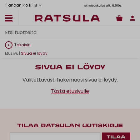
Tänään klo 11
-
18
Toimituskulut alk. 6,90€
Il
Takaisin
Etusivu
|
Sivua ei löydy
Sivua ei löydy
Valitettavasti hakemaasi sivua ei löydy.
Tästä etusivulle
TILAA RATSULAN UUTISKIRJE