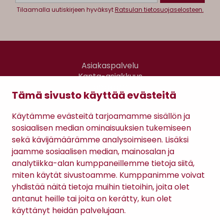
Tilaamalla uutiskirjeen hyväksyt
Ratsulan tietosuojaselosteen.
Asiakaspalvelu
Kanta-asiakkuus
Lahjakortti
Tämä sivusto käyttää evästeitä
Gomee Ratsula Café
Käytämme evästeitä tarjoamamme sisällön ja
Sopimusehdot
sosiaalisen median ominaisuuksien tukemiseen
Tietosuojaseloste
sekä kävijämäärämme analysoimiseen. Lisäksi
Maksutavat
jaamme sosiaalisen median, mainosalan ja
analytiikka-alan kumppaneillemme tietoja siitä,
miten käytät sivustoamme. Kumppanimme voivat
yhdistää näitä tietoja muihin tietoihin, joita olet
antanut heille tai joita on kerätty, kun olet
käyttänyt heidän palvelujaan.