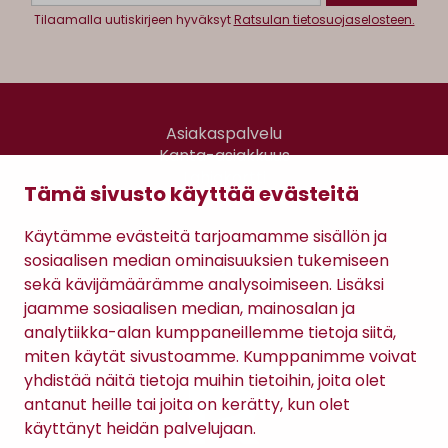
Tilaamalla uutiskirjeen hyväksyt
Ratsulan tietosuojaselosteen.
Asiakaspalvelu
Kanta-asiakkuus
Lahjakortti
Tämä sivusto käyttää evästeitä
Gomee Ratsula Café
Käytämme evästeitä tarjoamamme sisällön ja
Sopimusehdot
sosiaalisen median ominaisuuksien tukemiseen
Tietosuojaseloste
sekä kävijämäärämme analysoimiseen. Lisäksi
Maksutavat
jaamme sosiaalisen median, mainosalan ja
analytiikka-alan kumppaneillemme tietoja siitä,
miten käytät sivustoamme. Kumppanimme voivat
yhdistää näitä tietoja muihin tietoihin, joita olet
antanut heille tai joita on kerätty, kun olet
käyttänyt heidän palvelujaan.