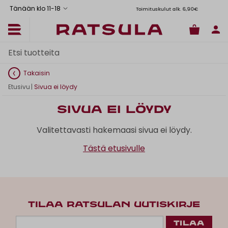
Tänään klo 11
-
18
Toimituskulut alk. 6,90€
Il
Takaisin
Etusivu
|
Sivua ei löydy
Sivua ei löydy
Valitettavasti hakemaasi sivua ei löydy.
Tästä etusivulle
TILAA RATSULAN UUTISKIRJE