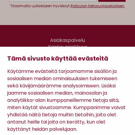
Tilaamalla uutiskirjeen hyväksyt
Ratsulan tietosuojaselosteen.
Asiakaspalvelu
Kanta-asiakkuus
Lahjakortti
Tämä sivusto käyttää evästeitä
Gomee Ratsula Café
Käytämme evästeitä tarjoamamme sisällön ja
Sopimusehdot
sosiaalisen median ominaisuuksien tukemiseen
Tietosuojaseloste
sekä kävijämäärämme analysoimiseen. Lisäksi
Maksutavat
jaamme sosiaalisen median, mainosalan ja
analytiikka-alan kumppaneillemme tietoja siitä,
miten käytät sivustoamme. Kumppanimme voivat
yhdistää näitä tietoja muihin tietoihin, joita olet
antanut heille tai joita on kerätty, kun olet
käyttänyt heidän palvelujaan.