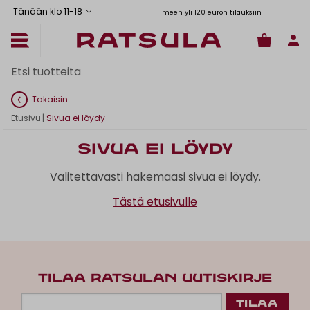
Tänään klo 11
-
18
Ilmainen toimitus Manner-Suomeen yli 120 euron tilauksiin
Toimituskulut alk. 6,90€
Takaisin
Etusivu
|
Sivua ei löydy
Sivua ei löydy
Valitettavasti hakemaasi sivua ei löydy.
Tästä etusivulle
TILAA RATSULAN UUTISKIRJE