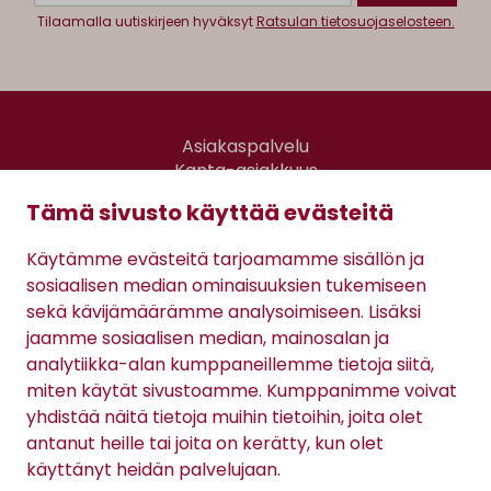
Tilaamalla uutiskirjeen hyväksyt
Ratsulan tietosuojaselosteen.
Asiakaspalvelu
Kanta-asiakkuus
Lahjakortti
Tämä sivusto käyttää evästeitä
Gomee Ratsula Café
Käytämme evästeitä tarjoamamme sisällön ja
Sopimusehdot
sosiaalisen median ominaisuuksien tukemiseen
Tietosuojaseloste
sekä kävijämäärämme analysoimiseen. Lisäksi
Maksutavat
jaamme sosiaalisen median, mainosalan ja
analytiikka-alan kumppaneillemme tietoja siitä,
miten käytät sivustoamme. Kumppanimme voivat
yhdistää näitä tietoja muihin tietoihin, joita olet
antanut heille tai joita on kerätty, kun olet
käyttänyt heidän palvelujaan.