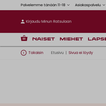
Palvelemme tänään 11
-
18
Asiakaspalvelu
Kirjaudu Minun Ratsulaan
Naiset
Miehet
Laps
Takaisin
Etusivu
|
Sivua ei löydy