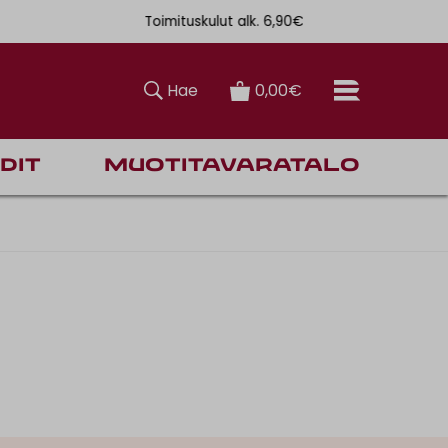
Toimituskulut alk. 6,90€
Ilmainen toi
Hae
0,00€
dit
Muotitavaratalo