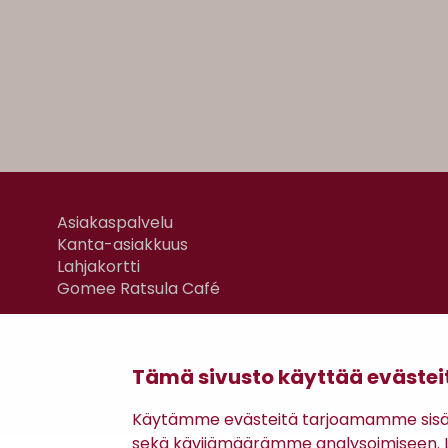
Asiakaspalvelu
Kanta-asiakkuus
Lahjakortti
Gomee Ratsula Café
Tämä sivusto käyttää evästei
Käytämme evästeitä tarjoamamme sisäll
sekä kävijämäärämme analysoimiseen. Li