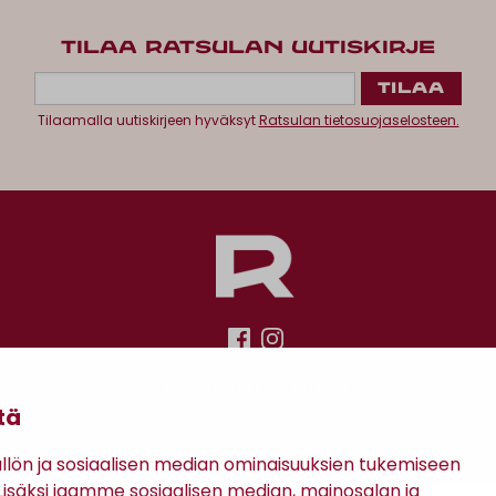
TILAA RATSULAN UUTISKIRJE
Tilaamalla uutiskirjeen hyväksyt
Ratsulan tietosuojaselosteen.
Antinkatu 17, 28100 Pori
tä
ön ja sosiaalisen median ominaisuuksien tukemiseen
säksi jaamme sosiaalisen median, mainosalan ja