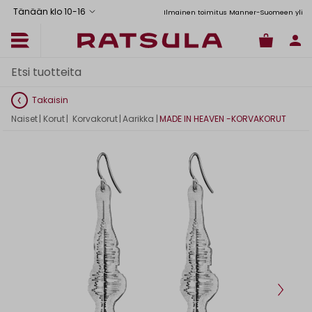
Tänään klo 10
-
16
Toimituskulut alk. 6,90€
Ilmainen toimitus Manner-Suomeen yli 120
Takaisin
Naiset
|
Korut
|
Korvakorut
|
Aarikka
|
MADE IN HEAVEN -KORVAKORUT