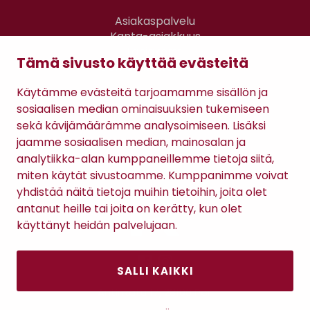
Asiakaspalvelu
Kanta-asiakkuus
Lahjakortti
Tämä sivusto käyttää evästeitä
Gomee Ratsula Café
Käytämme evästeitä tarjoamamme sisällön ja
Sopimusehdot
sosiaalisen median ominaisuuksien tukemiseen
Tietosuojaseloste
sekä kävijämäärämme analysoimiseen. Lisäksi
Maksutavat
jaamme sosiaalisen median, mainosalan ja
analytiikka-alan kumppaneillemme tietoja siitä,
miten käytät sivustoamme. Kumppanimme voivat
yhdistää näitä tietoja muihin tietoihin, joita olet
antanut heille tai joita on kerätty, kun olet
käyttänyt heidän palvelujaan.
SALLI KAIKKI
Antinkatu 17, 28100 Pori