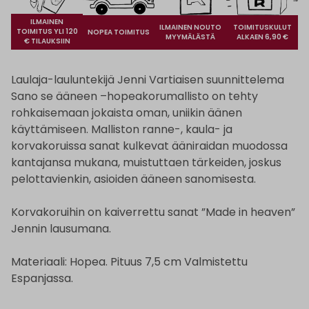
ILMAINEN
ILMAINEN NOUTO
TOIMITUSKULUT
TOIMITUS YLI 120
NOPEA TOIMITUS
MYYMÄLÄSTÄ
ALKAEN 6,90 €
€ TILAUKSIIN
Laulaja-lauluntekijä Jenni Vartiaisen suunnittelema
Sano se ääneen –hopeakorumallisto on tehty
rohkaisemaan jokaista oman, uniikin äänen
käyttämiseen. Malliston ranne-, kaula- ja
korvakoruissa sanat kulkevat ääniraidan muodossa
kantajansa mukana, muistuttaen tärkeiden, joskus
pelottavienkin, asioiden ääneen sanomisesta.
Korvakoruihin on kaiverrettu sanat ”Made in heaven”
Jennin lausumana.
Materiaali: Hopea. Pituus 7,5 cm Valmistettu
Espanjassa.