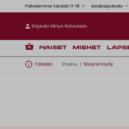
Palvelemme tänään 11
-
18
Asiakaspalvelu
Kirjaudu Minun Ratsulaan
Naiset
Miehet
Laps
Takaisin
Etusivu
|
Sivua ei löydy