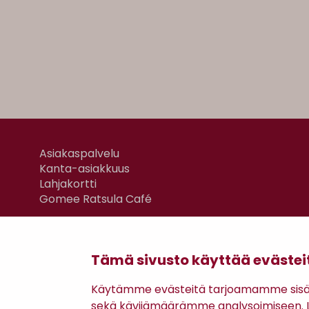
Asiakaspalvelu
Kanta-asiakkuus
Lahjakortti
Gomee Ratsula Café
Tämä sivusto käyttää evästei
Käytämme evästeitä tarjoamamme sisäll
sekä kävijämäärämme analysoimiseen. Li