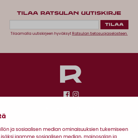
TILAA RATSULAN UUTISKIRJE
Tilaamalla uutiskirjeen hyväksyt
Ratsulan tietosuojaselosteen.
Antinkatu 17, 28100 Pori
tä
ön ja sosiaalisen median ominaisuuksien tukemiseen
säksi jaamme sosiaalisen median, mainosalan ja