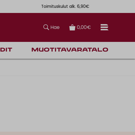
Toimituskulut alk. 6,90€
Ilmainen toi
Hae
0,00€
dit
Muotitavaratalo