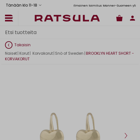
Tänään klo 11
-
18
Toimituskulut alk. 6,90€
Ilmainen toimitus Manner-Suomeen yli 120
Takaisin
Naiset
|
Korut
|
Korvakorut
|
Snö of Sweden
|
BROOKLYN HEART SHORT -
KORVAKORUT