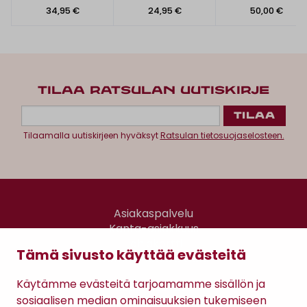
34,95 €
24,95 €
50,00 €
TILAA RATSULAN UUTISKIRJE
Tilaamalla uutiskirjeen hyväksyt
Ratsulan tietosuojaselosteen.
Asiakaspalvelu
Kanta-asiakkuus
Lahjakortti
Tämä sivusto käyttää evästeitä
Gomee Ratsula Café
Käytämme evästeitä tarjoamamme sisällön ja
Sopimusehdot
sosiaalisen median ominaisuuksien tukemiseen
Tietosuojaseloste