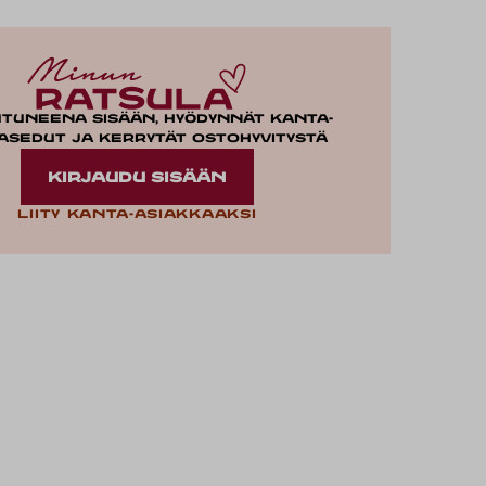
utuneena sisään, hyödynnät kanta-
asedut ja kerrytät ostohyvitystä
KIRJAUDU SISÄÄN
Liity kanta-asiakkaaksi