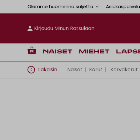
Olemme huomenna suljettu
Asiakaspalvel
Kirjaudu Minun Ratsulaan
Naiset
Miehet
Laps
Takaisin
Naiset
|
Korut
|
Korvakorut