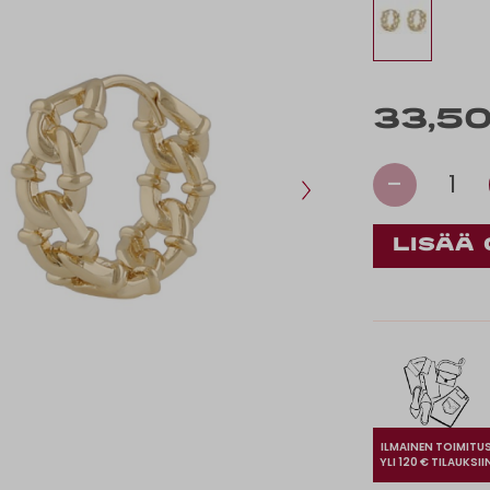
33,50
-
1
ILMAINEN TOIMITU
YLI 120 € TILAUKSII