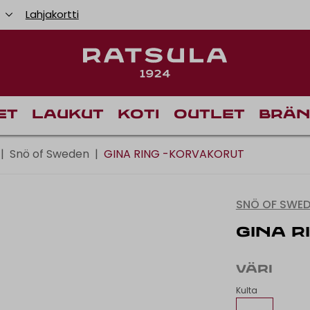
u
Lahjakortti
Toimituskulut alk
et
Laukut
Koti
Outlet
Brän
|
Snö of Sweden
|
GINA RING -KORVAKORUT
SNÖ OF SWE
GINA R
VÄRI
Kulta