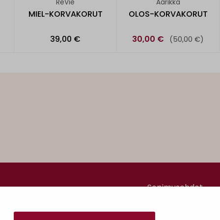
ReVie
Aarikka
MIEL-KORVAKORUT
OLOS-KORVAKORUT
39,00 €
30,00 €
(50,00 €)
Sopimusehdot
Tietosuojaseloste
Maksutavat