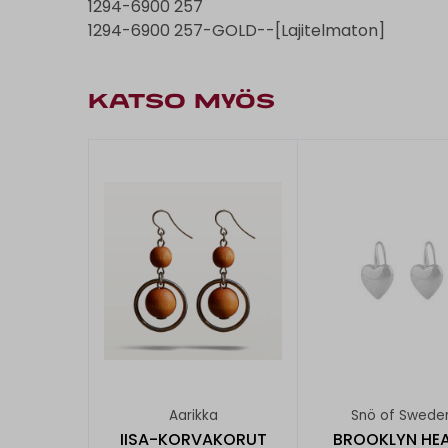
1294-6900 257
1294-6900 257-GOLD--[Lajitelmaton]
KATSO MYÖS
Aarikka
Snö of Swede
IISA-KORVAKORUT
BROOKLYN HE