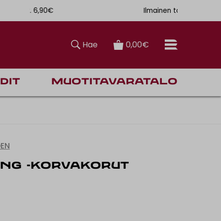
. 6,90€
Ilmainen toimitus Manner-Suomeen yli 120 euron tilauksiin
Hae
0,00€
dit
Muotitavaratalo
DEN
ING -KORVAKORUT