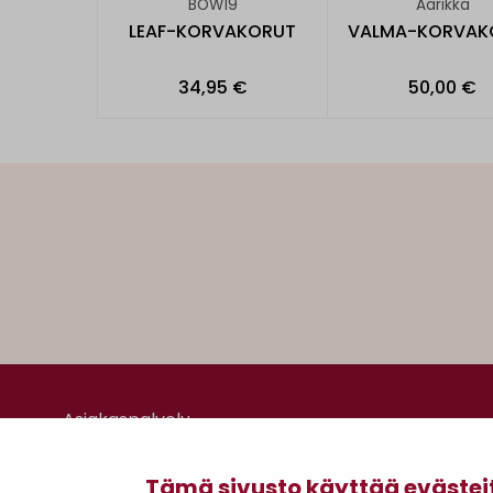
BOW19
Aarikka
LEAF-KORVAKORUT
VALMA-KORVAK
34,95 €
50,00 €
Asiakaspalvelu
Kanta-asiakkuus
Lahjakortti
Tämä sivusto käyttää evästei
Gomee Ratsula Café