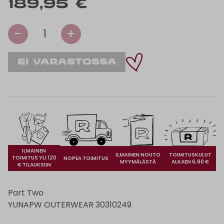
189,95 €
-
+
1
ILMAINEN
ILMAINEN NOUTO
TOIMITUSKULUT
TOIMITUS YLI 120
NOPEA TOIMITUS
MYYMÄLÄSTÄ
ALKAEN 6,90 €
€ TILAUKSIIN
Part Two
YUNAPW OUTERWEAR 30310249