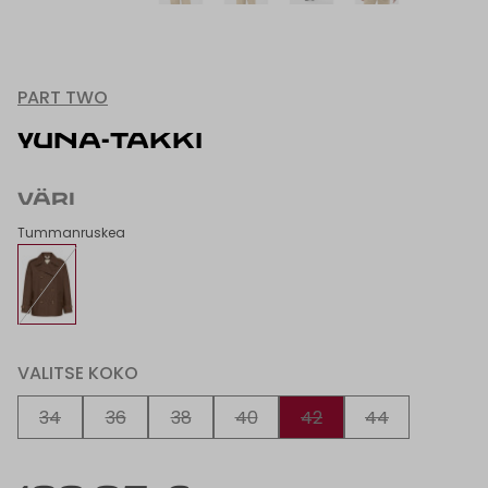
PART TWO
YUNA-TAKKI
VÄRI
Tummanruskea
VALITSE KOKO
34
36
38
40
42
44