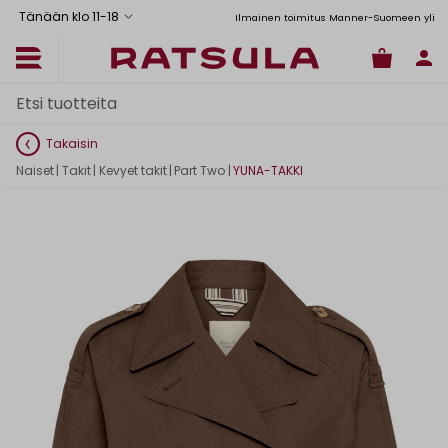
Tänään klo 11
-
18
Toimituskulut alk. 6,90€
Ilmainen toimitus Manner-Suomeen yli 120
Takaisin
Naiset
|
Takit
|
Kevyet takit
|
Part Two
|
YUNA-TAKKI