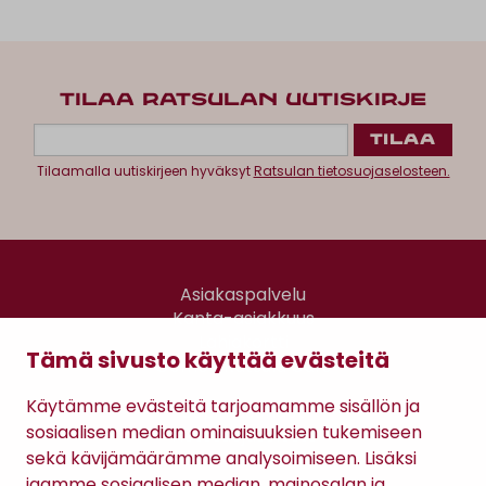
TILAA RATSULAN UUTISKIRJE
Tilaamalla uutiskirjeen hyväksyt
Ratsulan tietosuojaselosteen.
Asiakaspalvelu
Kanta-asiakkuus
Lahjakortti
Tämä sivusto käyttää evästeitä
Gomee Ratsula Café
Käytämme evästeitä tarjoamamme sisällön ja
Sopimusehdot
sosiaalisen median ominaisuuksien tukemiseen
Tietosuojaseloste
sekä kävijämäärämme analysoimiseen. Lisäksi
Maksutavat
jaamme sosiaalisen median, mainosalan ja