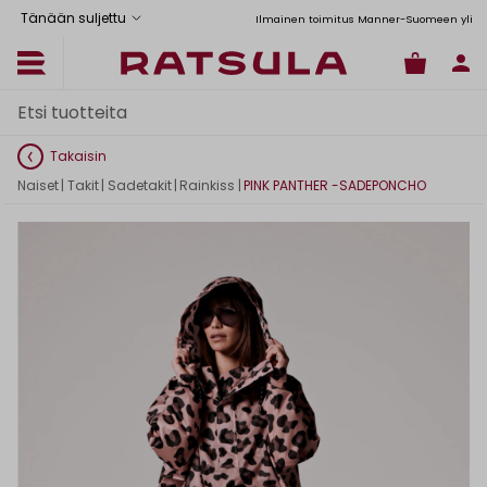
Tänään suljettu
Toimituskulut alk. 6,90€
Ilmainen toimitus Manner-Suomeen yli 120
Takaisin
Naiset
|
Takit
|
Sadetakit
|
Rainkiss
|
PINK PANTHER -SADEPONCHO