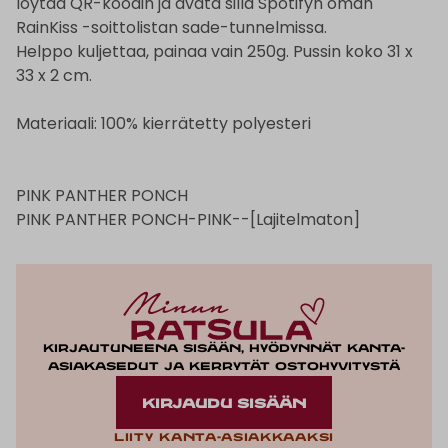
löytää QR-koodin ja avata sillä Spotifyn oman
RainKiss -soittolistan sade-tunnelmissa.
Helppo kuljettaa, painaa vain 250g. Pussin koko 31 x
33 x 2 cm.
Materiaali: 100% kierrätetty polyesteri
PINK PANTHER PONCH
PINK PANTHER PONCH-PINK--[Lajitelmaton]
Kirjautuneena sisään, hyödynnät kanta-
asiakasedut ja kerrytät ostohyvitystä
KIRJAUDU SISÄÄN
Liity kanta-asiakkaaksi