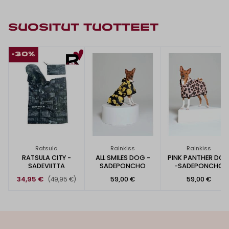
SUOSITUT TUOTTEET
-30%
Ratsula
Rainkiss
Rainkiss
RATSULA CITY -
ALL SMILES DOG -
PINK PANTHER DO
SADEVIITTA
SADEPONCHO
-SADEPONCHO
34,95 €
59,00 €
59,00 €
(49,95 €)