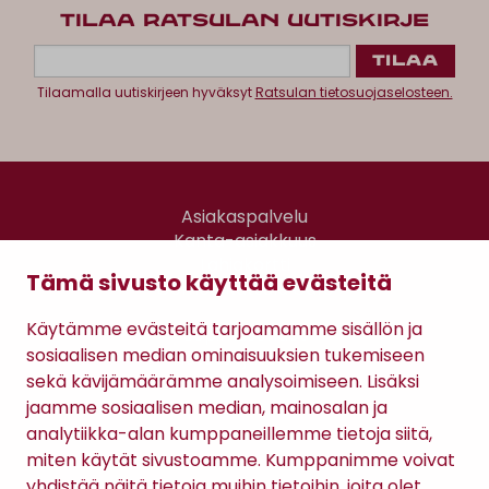
TILAA RATSULAN UUTISKIRJE
Tilaamalla uutiskirjeen hyväksyt
Ratsulan tietosuojaselosteen.
Asiakaspalvelu
Kanta-asiakkuus
Lahjakortti
Tämä sivusto käyttää evästeitä
Gomee Ratsula Café
Käytämme evästeitä tarjoamamme sisällön ja
Sopimusehdot
sosiaalisen median ominaisuuksien tukemiseen
Tietosuojaseloste
sekä kävijämäärämme analysoimiseen. Lisäksi
Maksutavat
jaamme sosiaalisen median, mainosalan ja
analytiikka-alan kumppaneillemme tietoja siitä,
miten käytät sivustoamme. Kumppanimme voivat
yhdistää näitä tietoja muihin tietoihin, joita olet