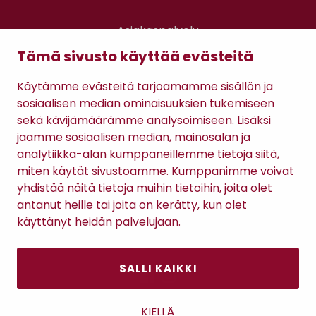
Asiakaspalvelu
Kanta-asiakkuus
Tämä sivusto käyttää evästeitä
Lahjakortti
Gomee Ratsula Café
Käytämme evästeitä tarjoamamme sisällön ja
sosiaalisen median ominaisuuksien tukemiseen
Sopimusehdot
sekä kävijämäärämme analysoimiseen. Lisäksi
Tietosuojaseloste
jaamme sosiaalisen median, mainosalan ja
Maksutavat
analytiikka-alan kumppaneillemme tietoja siitä,
miten käytät sivustoamme. Kumppanimme voivat
yhdistää näitä tietoja muihin tietoihin, joita olet
antanut heille tai joita on kerätty, kun olet
käyttänyt heidän palvelujaan.
SALLI KAIKKI
Antinkatu 17, 28100 Pori
KIELLÄ