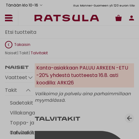
Tänään klo 10
-
16
Toimituskulut alk. 6,90€
Ilmainen toimitus Manner-Suomeen yli 120 euron tilauksiin
Takaisin
Naiset
|
Takit
|
Talvitakit
Kanta-asiakkaan PALUU ARKEEN -ETU
Naiset
-20% yhdestä tuotteesta 16.8. asti
Vaatteet
koodilla: ARKI26
Takit
Valikoima ja palvelu aina parhaimmillaan
myymälässä.
Sadetakit
Villakangastakit
Talvitakit
Toppa- ja
untuvatakit
Talvitakit