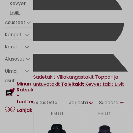
Kevyet
takit
Liivit
Asusteet
Kengät
Korut
Alusasut
Uima-
Sadetakit
Villakangastakit
Toppa- ja
asut
Minun
untuvatakit
Talvitakit
Kevyet takit
Liivit
Ratsula
-
tuotteet
Järjestä
Suodata
39 tuotetta
Lahjakortti
NAISET
NAISET