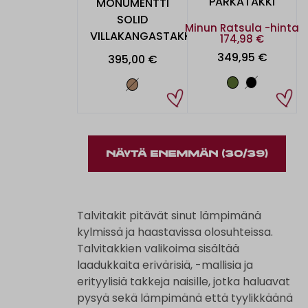
PARKATAKKI
MONUMENTTI
SOLID
Minun Ratsula -hinta
VILLAKANGASTAKKI
174,98 €
349,95 €
395,00 €
NÄYTÄ ENEMMÄN
(30/39)
Talvitakit pitävät sinut lämpimänä
kylmissä ja haastavissa olosuhteissa.
Talvitakkien valikoima sisältää
laadukkaita erivärisiä, -mallisia ja
erityylisiä takkeja naisille, jotka haluavat
pysyä sekä lämpimänä että tyylikkäänä