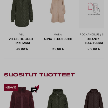
Vila
Makia
ROCKANDBLUE / Saki
VITATE HOODED -
ALINA-TEKOTURKKI
DELANEY-
TIKKITAKKI
TEKOTURKKI
49,99 €
169,00 €
219,00 €
SUOSITUT TUOTTEET
-24%