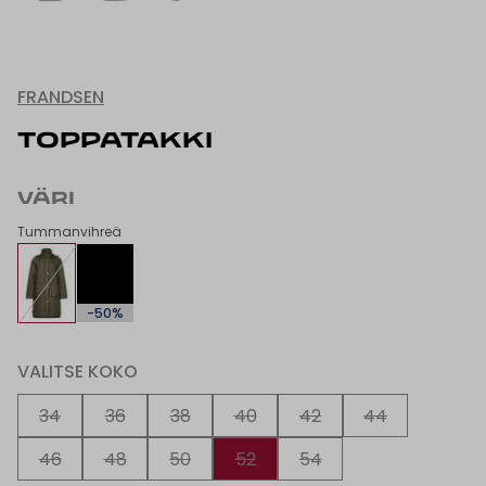
FRANDSEN
TOPPATAKKI
VÄRI
Tummanvihreä
-50%
VALITSE KOKO
34
36
38
40
42
44
46
48
50
52
54