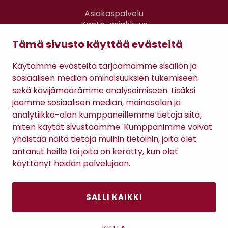
Asiakaspalvelu
Kanta-asiakkuus
Lahjakortti
Tämä sivusto käyttää evästeitä
Gomee Ratsula Café
Käytämme evästeitä tarjoamamme sisällön ja
Sopimusehdot
sosiaalisen median ominaisuuksien tukemiseen
Tietosuojaseloste
sekä kävijämäärämme analysoimiseen. Lisäksi
Maksutavat
jaamme sosiaalisen median, mainosalan ja
analytiikka-alan kumppaneillemme tietoja siitä,
miten käytät sivustoamme. Kumppanimme voivat
yhdistää näitä tietoja muihin tietoihin, joita olet
antanut heille tai joita on kerätty, kun olet
käyttänyt heidän palvelujaan.
SALLI KAIKKI
Antinkatu 17, 28100 Pori