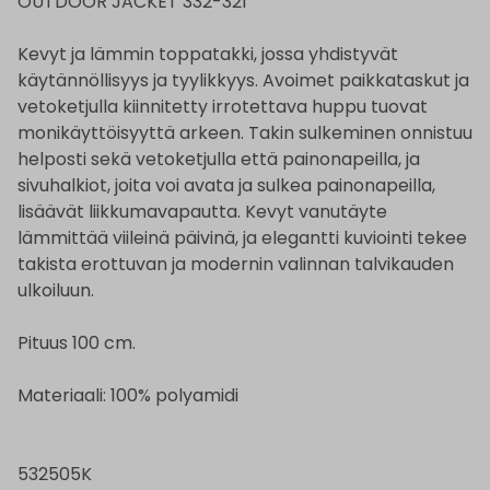
OUTDOOR JACKET 332-321
Kevyt ja lämmin toppatakki, jossa yhdistyvät
käytännöllisyys ja tyylikkyys. Avoimet paikkataskut ja
vetoketjulla kiinnitetty irrotettava huppu tuovat
monikäyttöisyyttä arkeen. Takin sulkeminen onnistuu
helposti sekä vetoketjulla että painonapeilla, ja
sivuhalkiot, joita voi avata ja sulkea painonapeilla,
lisäävät liikkumavapautta. Kevyt vanutäyte
lämmittää viileinä päivinä, ja elegantti kuviointi tekee
takista erottuvan ja modernin valinnan talvikauden
ulkoiluun.
Pituus 100 cm.
Materiaali: 100% polyamidi
532505K