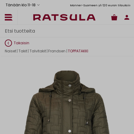
Tänään klo 11
-
18
Toimituskulut alk. 6,90€
Ilmainen toimitus Manner-Suomeen yli 120 euron tilauksiin
Takaisin
Naiset
|
Takit
|
Talvitakit
|
Frandsen
|
TOPPATAKKI