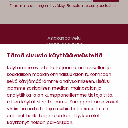
Tilaamalla uutiskirjeen hyväksyt
Ratsulan tietosuojaselosteen.
Asiakaspalvelu
Kanta-asiakkuus
Lahjakortti
Tämä sivusto käyttää evästeitä
Gomee Ratsula Café
Käytämme evästeitä tarjoamamme sisällön ja
Sopimusehdot
sosiaalisen median ominaisuuksien tukemiseen
Tietosuojaseloste
sekä kävijämäärämme analysoimiseen. Lisäksi
Maksutavat
jaamme sosiaalisen median, mainosalan ja
analytiikka-alan kumppaneillemme tietoja siitä,
miten käytät sivustoamme. Kumppanimme voivat
yhdistää näitä tietoja muihin tietoihin, joita olet
antanut heille tai joita on kerätty, kun olet
käyttänyt heidän palvelujaan.