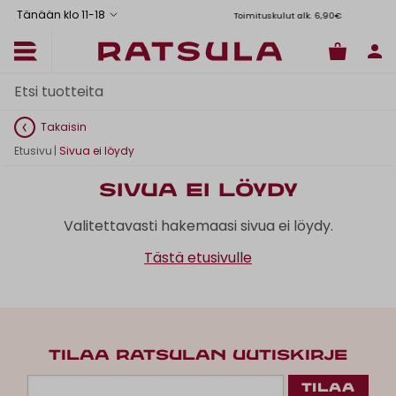
Tänään klo 11
-
18
Toimituskulut alk. 6,90€
Il
Takaisin
Etusivu
|
Sivua ei löydy
Sivua ei löydy
Valitettavasti hakemaasi sivua ei löydy.
Tästä etusivulle
TILAA RATSULAN UUTISKIRJE