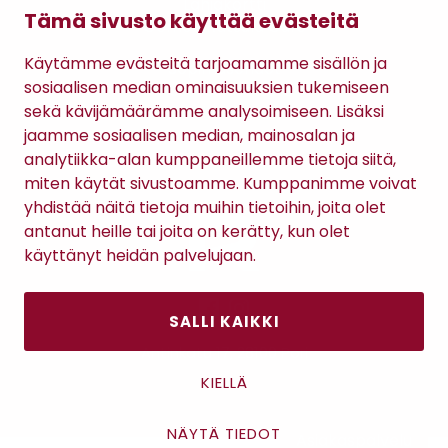
Lahjakortti
Tämä sivusto käyttää evästeitä
Gomee Ratsula Café
Käytämme evästeitä tarjoamamme sisällön ja
Sopimusehdot
sosiaalisen median ominaisuuksien tukemiseen
Tietosuojaseloste
sekä kävijämäärämme analysoimiseen. Lisäksi
Maksutavat
jaamme sosiaalisen median, mainosalan ja
analytiikka-alan kumppaneillemme tietoja siitä,
miten käytät sivustoamme. Kumppanimme voivat
yhdistää näitä tietoja muihin tietoihin, joita olet
antanut heille tai joita on kerätty, kun olet
käyttänyt heidän palvelujaan.
SALLI KAIKKI
Antinkatu 17, 28100 Pori
KIELLÄ
NÄYTÄ TIEDOT
Asiakaspalvelu