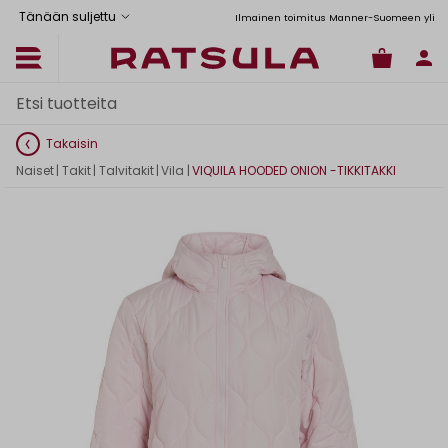
Tänään suljettu
Toimituskulut alk. 6,90€
Ilmainen toimitus Manner-Suomeen yli 120 
Takaisin
Naiset
|
Takit
|
Talvitakit
|
Vila
|
VIQUILA HOODED ONION -TIKKITAKKI