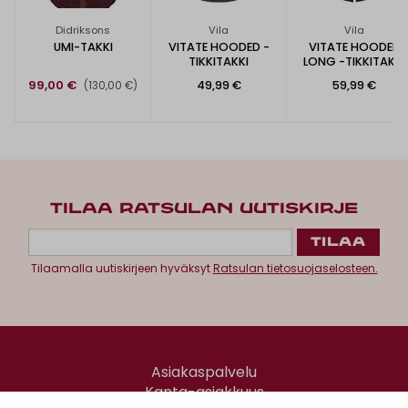
Didriksons
Vila
Vila
UMI-TAKKI
VITATE HOODED -
VITATE HOODED
TIKKITAKKI
LONG -TIKKITAKKI
99,00 €
49,99 €
59,99 €
(130,00 €)
TILAA RATSULAN UUTISKIRJE
Tilaamalla uutiskirjeen hyväksyt
Ratsulan tietosuojaselosteen.
Asiakaspalvelu
Kanta-asiakkuus