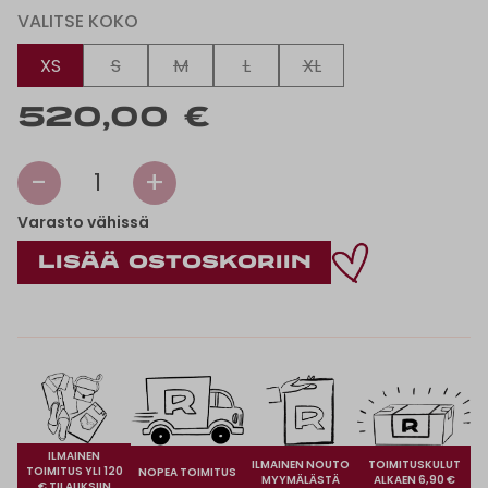
VALITSE KOKO
XS
S
M
L
XL
520,00 €
-
+
1
Varasto vähissä
ILMAINEN
ILMAINEN NOUTO
TOIMITUSKULUT
TOIMITUS YLI 120
NOPEA TOIMITUS
MYYMÄLÄSTÄ
ALKAEN 6,90 €
€ TILAUKSIIN