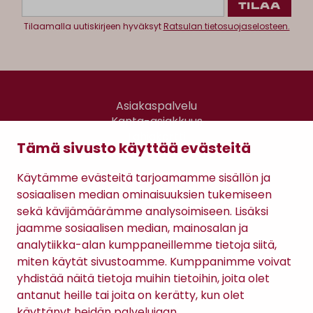
Tilaamalla uutiskirjeen hyväksyt
Ratsulan tietosuojaselosteen.
Asiakaspalvelu
Kanta-asiakkuus
Lahjakortti
Tämä sivusto käyttää evästeitä
Gomee Ratsula Café
Käytämme evästeitä tarjoamamme sisällön ja
Sopimusehdot
sosiaalisen median ominaisuuksien tukemiseen
Tietosuojaseloste
sekä kävijämäärämme analysoimiseen. Lisäksi
Maksutavat
jaamme sosiaalisen median, mainosalan ja
analytiikka-alan kumppaneillemme tietoja siitä,
miten käytät sivustoamme. Kumppanimme voivat
yhdistää näitä tietoja muihin tietoihin, joita olet
antanut heille tai joita on kerätty, kun olet
käyttänyt heidän palvelujaan.