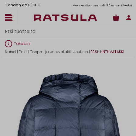
Tänään klo 11
-
18
Toimituskulut alk. 6,90€
Ilmainen toimitus Manner-Suomeen yli 120 euron tilauksiin
Takaisin
Naiset
|
Takit
|
Toppa- ja untuvatakit
|
Joutsen
|
ESSI-UNTUVATAKKI