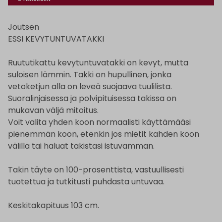
Joutsen
ESSI KEVYTUNTUVATAKKI
Ruututikattu kevytuntuvatakki on kevyt, mutta
suloisen lämmin. Takki on hupullinen, jonka
vetoketjun alla on leveä suojaava tuulilista.
Suoralinjaisessa ja polvipituisessa takissa on
mukavan väljä mitoitus.
Voit valita yhden koon normaalisti käyttämääsi
pienemmän koon, etenkin jos mietit kahden koon
välillä tai haluat takistasi istuvamman.
Takin täyte on 100-prosenttista, vastuullisesti
tuotettua ja tutkitusti puhdasta untuvaa.
Keskitakapituus 103 cm.