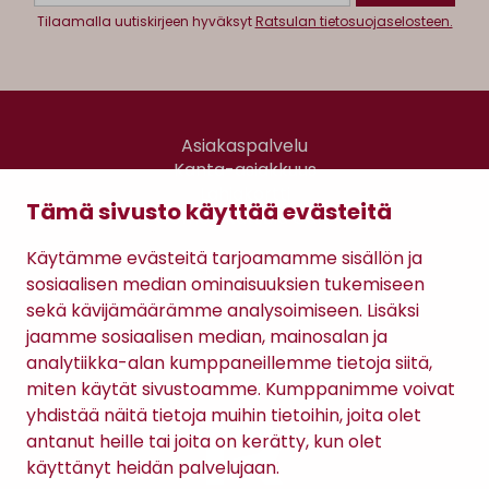
Tilaamalla uutiskirjeen hyväksyt
Ratsulan tietosuojaselosteen.
Asiakaspalvelu
Kanta-asiakkuus
Lahjakortti
Tämä sivusto käyttää evästeitä
Gomee Ratsula Café
Käytämme evästeitä tarjoamamme sisällön ja
Sopimusehdot
sosiaalisen median ominaisuuksien tukemiseen
Tietosuojaseloste
sekä kävijämäärämme analysoimiseen. Lisäksi
Maksutavat
jaamme sosiaalisen median, mainosalan ja
analytiikka-alan kumppaneillemme tietoja siitä,
miten käytät sivustoamme. Kumppanimme voivat
yhdistää näitä tietoja muihin tietoihin, joita olet
antanut heille tai joita on kerätty, kun olet
käyttänyt heidän palvelujaan.