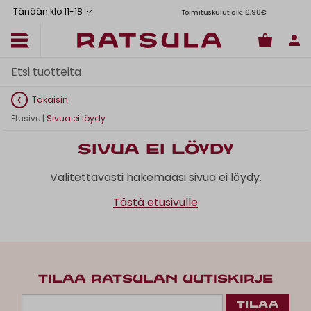
Tänään klo 11
-
18
Toimituskulut alk. 6,90€
Il
Takaisin
Etusivu
|
Sivua ei löydy
Sivua ei löydy
Valitettavasti hakemaasi sivua ei löydy.
Tästä etusivulle
TILAA RATSULAN UUTISKIRJE