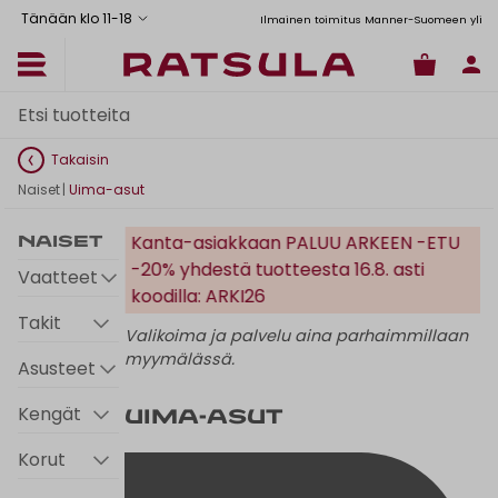
Tänään klo 11
-
18
Toimituskulut alk. 6,90€
Ilmainen toimitus Manner-Suomeen yli 120 euron
Takaisin
Naiset
|
Uima-asut
Kanta-asiakkaan PALUU ARKEEN -ETU
Naiset
-20% yhdestä tuotteesta 16.8. asti
Vaatteet
koodilla: ARKI26
Takit
Valikoima ja palvelu aina parhaimmillaan
myymälässä.
Asusteet
Kengät
Uima-asut
Korut