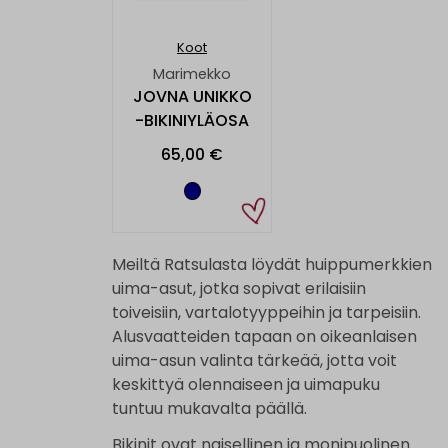
Koot
Marimekko
JOVNA UNIKKO
-BIKINIYLÄOSA
65,00 €
Meiltä Ratsulasta löydät huippumerkkien
uima-asut, jotka sopivat erilaisiin
toiveisiin, vartalotyyppeihin ja tarpeisiin.
Alusvaatteiden tapaan on oikeanlaisen
uima-asun valinta tärkeää, jotta voit
keskittyä olennaiseen ja uimapuku
tuntuu mukavalta päällä.
Bikinit ovat naisellinen ja monipuolinen