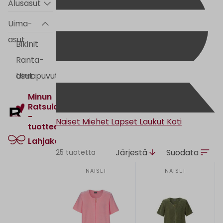
Alusasut
Uima-
asut
Bikinit
Ranta-
asut
Uimapuvut
Minun
Ratsula
-
Naiset
Miehet
Lapset
Laukut
Koti
tuotteet
Lahjakortti
Järjestä
Suodata
25 tuotetta
NAISET
NAISET