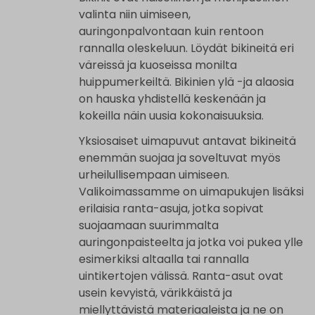
valinta niin uimiseen,
auringonpalvontaan kuin rentoon
rannalla oleskeluun. Löydät bikineitä eri
väreissä ja kuoseissa monilta
huippumerkeiltä. Bikinien ylä -ja alaosia
on hauska yhdistellä keskenään ja
kokeilla näin uusia kokonaisuuksia.
Yksiosaiset uimapuvut antavat bikineitä
enemmän suojaa ja soveltuvat myös
urheilullisempaan uimiseen.
Valikoimassamme on uimapukujen lisäksi
erilaisia ranta-asuja, jotka sopivat
suojaamaan suurimmalta
auringonpaisteelta ja jotka voi pukea ylle
esimerkiksi altaalla tai rannalla
uintikertojen välissä. Ranta-asut ovat
usein kevyistä, värikkäistä ja
miellyttävistä materiaaleista ja ne on