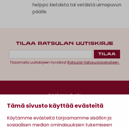
helppo kietaista tai vetäistä uimapuvun
päälle.
TILAA RATSULAN UUTISKIRJE
Tilaamalla uutiskirjeen hyväksyt
Ratsulan tietosuojaselosteen.
Asiakaspalvelu
Kanta-asiakkuus
Tämä sivusto käyttää evästeitä
Lahjakortti
Gomee Ratsula Café
Käytämme evästeitä tarjoamamme sisällön ja
sosiaalisen median ominaisuuksien tukemiseen
Sopimusehdot