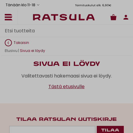
Tänään klo 11
-
18
Toimituskulut alk. 6,90€
Il
Takaisin
Etusivu
|
Sivua ei löydy
Sivua ei löydy
Valitettavasti hakemaasi sivua ei löydy.
Tästä etusivulle
TILAA RATSULAN UUTISKIRJE