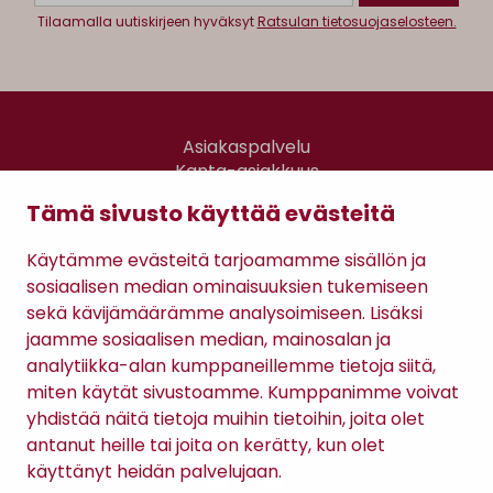
Tilaamalla uutiskirjeen hyväksyt
Ratsulan tietosuojaselosteen.
Asiakaspalvelu
Kanta-asiakkuus
Lahjakortti
Tämä sivusto käyttää evästeitä
Gomee Ratsula Café
Käytämme evästeitä tarjoamamme sisällön ja
Sopimusehdot
sosiaalisen median ominaisuuksien tukemiseen
Tietosuojaseloste
sekä kävijämäärämme analysoimiseen. Lisäksi
Maksutavat
jaamme sosiaalisen median, mainosalan ja
analytiikka-alan kumppaneillemme tietoja siitä,
miten käytät sivustoamme. Kumppanimme voivat
yhdistää näitä tietoja muihin tietoihin, joita olet
antanut heille tai joita on kerätty, kun olet
käyttänyt heidän palvelujaan.