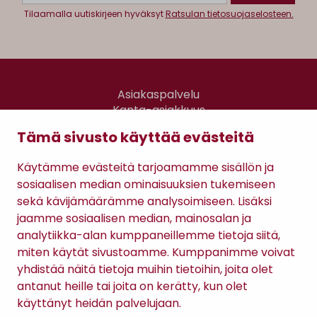
Tilaamalla uutiskirjeen hyväksyt
Ratsulan tietosuojaselosteen.
Asiakaspalvelu
Kanta-asiakkuus
Lahjakortti
Tämä sivusto käyttää evästeitä
Gomee Ratsula Café
Käytämme evästeitä tarjoamamme sisällön ja
Sopimusehdot
sosiaalisen median ominaisuuksien tukemiseen
Tietosuojaseloste
sekä kävijämäärämme analysoimiseen. Lisäksi
Maksutavat
jaamme sosiaalisen median, mainosalan ja
analytiikka-alan kumppaneillemme tietoja siitä,
miten käytät sivustoamme. Kumppanimme voivat
yhdistää näitä tietoja muihin tietoihin, joita olet
antanut heille tai joita on kerätty, kun olet
käyttänyt heidän palvelujaan.