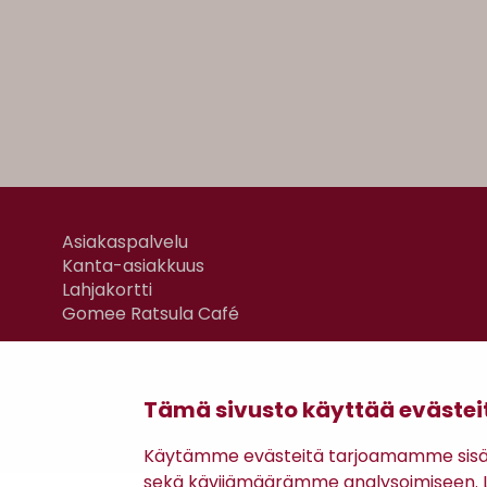
Asiakaspalvelu
Kanta-asiakkuus
Lahjakortti
Gomee Ratsula Café
Tämä sivusto käyttää evästei
Käytämme evästeitä tarjoamamme sisäll
sekä kävijämäärämme analysoimiseen. Li