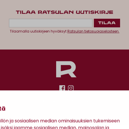
TILAA RATSULAN UUTISKIRJE
Tilaamalla uutiskirjeen hyväksyt
Ratsulan tietosuojaselosteen.
Antinkatu 17, 28100 Pori
tä
ön ja sosiaalisen median ominaisuuksien tukemiseen
säksi jaamme sosiaalisen median, mainosalan ja