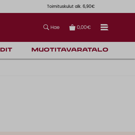
Toimituskulut alk. 6,90€
Ilmainen toi
Hae
0,00€
dit
Muotitavaratalo