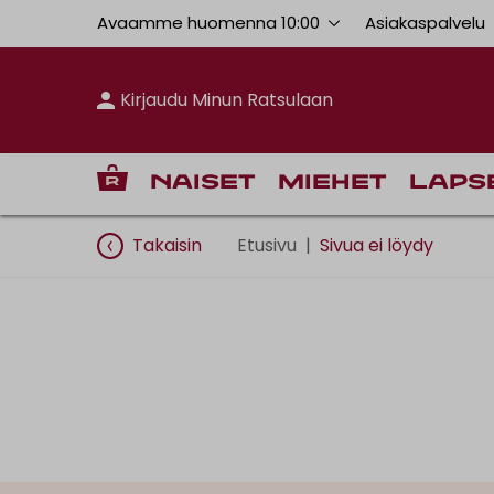
Avaamme huomenna 10:00
Asiakaspalvelu
Kirjaudu Minun Ratsulaan
Naiset
Miehet
Laps
Takaisin
Etusivu
|
Sivua ei löydy